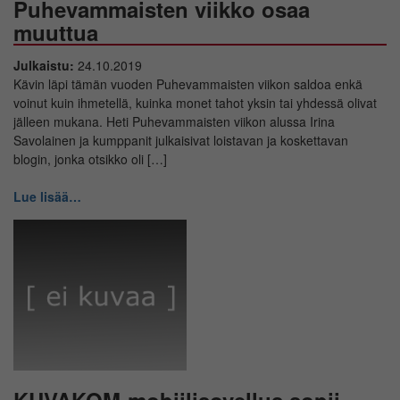
Puhevammaisten viikko osaa
muuttua
Julkaistu:
24.10.2019
Kävin läpi tämän vuoden Puhevammaisten viikon saldoa enkä
voinut kuin ihmetellä, kuinka monet tahot yksin tai yhdessä olivat
jälleen mukana. Heti Puhevammaisten viikon alussa Irina
Savolainen ja kumppanit julkaisivat loistavan ja koskettavan
blogin, jonka otsikko oli […]
Lue lisää…
KUVAKOM-mobiilisovellus sopii