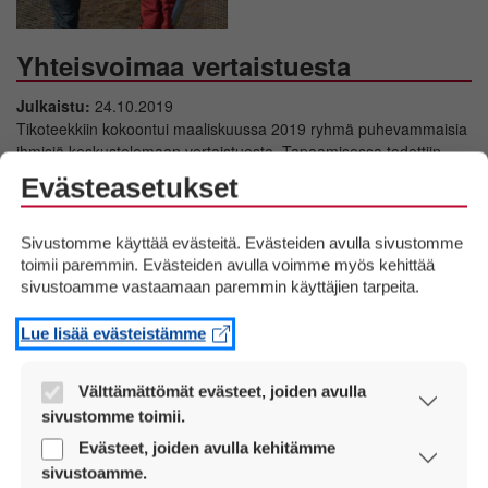
Yhteisvoimaa vertaistuesta
Julkaistu:
24.10.2019
Tikoteekkiin kokoontui maaliskuussa 2019 ryhmä puhevammaisia
ihmisiä keskustelemaan vertaistuesta. Tapaamisessa todettiin
yhteistuumin, että puhevammaisten ihmisten itse järjestämää
Evästeasetukset
vertaistoimintaa kaivataan huomattavasti enemmän ja tähän
toivotaan apua järjestöiltä tai muilta yhteistyökumppaneilta muuan
muassa tarvittavien tilojen osalta. Oulun porisijat […]
Sivustomme käyttää evästeitä. Evästeiden avulla sivustomme
toimii paremmin. Evästeiden avulla voimme myös kehittää
sivustoamme vastaamaan paremmin käyttäjien tarpeita.
Lue lisää…
Lue lisää evästeistämme
Välttämättömät evästeet, joiden avulla
sivustomme toimii.
Nämä evästeet ovat aina käytössä, jotta
Evästeet, joiden avulla kehitämme
sivustoamme voi käyttää sujuvasti ja turvallisesti.
sivustoamme.