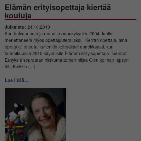
Elämän erityisopettaja kiertää
kouluja
Julkaistu:
24.10.2019
Kun halvaannuin ja menetin puhekykyni v. 2004, luulin
menettäneeni myös opettajuuteni iäksi. ”Kerran opettaja, aina
opettaja” toteutui kuitenkin kohdallani onnekkaasti, kun
tammikuussa 2015 käynnistin Elämän erityisopettaja -luennot.
Esityksiä seurataan hiiskumattoman hiljaa Olen kolmen lapsen
äiti. Kaikkia […]
Lue lisää…