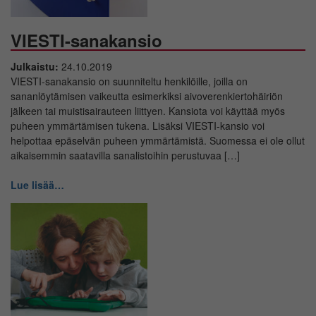
VIESTI-sanakansio
Julkaistu:
24.10.2019
VIESTI-sanakansio on suunniteltu henkilöille, joilla on
sananlöytämisen vaikeutta esimerkiksi aivoverenkiertohäiriön
jälkeen tai muistisairauteen liittyen. Kansiota voi käyttää myös
puheen ymmärtämisen tukena. Lisäksi VIESTI-kansio voi
helpottaa epäselvän puheen ymmärtämistä. Suomessa ei ole ollut
aikaisemmin saatavilla sanalistoihin perustuvaa […]
Lue lisää…