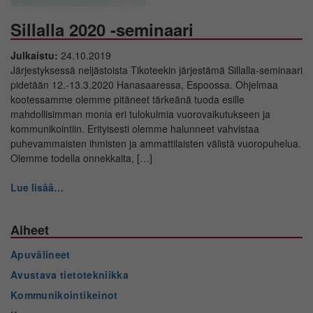
Sillalla 2020 -seminaari
Julkaistu:
24.10.2019
Järjestyksessä neljästoista Tikoteekin järjestämä Sillalla-seminaari
pidetään 12.-13.3.2020 Hanasaaressa, Espoossa. Ohjelmaa
kootessamme olemme pitäneet tärkeänä tuoda esille
mahdollisimman monia eri tulokulmia vuorovaikutukseen ja
kommunikointiin. Erityisesti olemme halunneet vahvistaa
puhevammaisten ihmisten ja ammattilaisten välistä vuoropuhelua.
Olemme todella onnekkaita, […]
Lue lisää…
Aiheet
Apuvälineet
Avustava tietotekniikka
Kommunikointikeinot