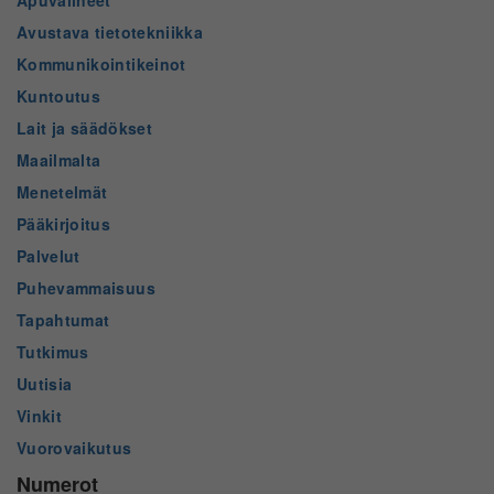
Apuvälineet
Avustava tietotekniikka
Kommunikointikeinot
Kuntoutus
Lait ja säädökset
Maailmalta
Menetelmät
Pääkirjoitus
Palvelut
Puhevammaisuus
Tapahtumat
Tutkimus
Uutisia
Vinkit
Vuorovaikutus
Numerot