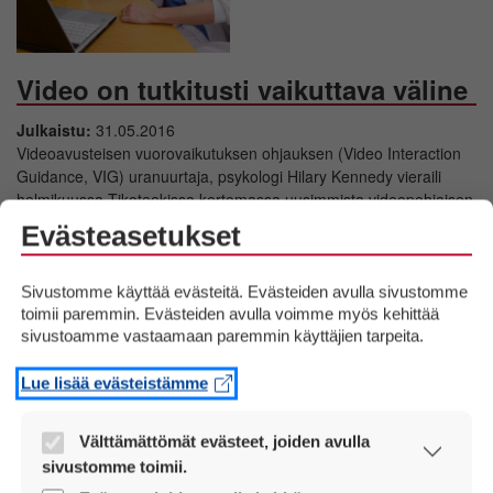
Video on tutkitusti vaikuttava väline
Julkaistu:
31.05.2016
Videoavusteisen vuorovaikutuksen ohjauksen (Video Interaction
Guidance, VIG) uranuurtaja, psykologi Hilary Kennedy vieraili
helmikuussa Tikoteekissa kertomassa uusimmista videopohjaisen
ohjauksen tutkimuskuulumisista. Kennedy arvioi, että
Evästeasetukset
videointerventioiden suosio ja niiden käyttöön kouluttautuminen
lisääntyvät tulevina vuosina merkittävästi sekä Englannissa että
muualla […]
Sivustomme käyttää evästeitä. Evästeiden avulla sivustomme
toimii paremmin. Evästeiden avulla voimme myös kehittää
sivustoamme vastaamaan paremmin käyttäjien tarpeita.
Lue lisää…
Lue lisää evästeistämme
Välttämättömät evästeet, joiden avulla
sivustomme toimii.