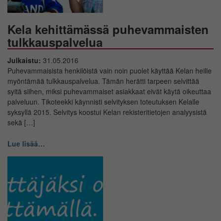
Kela kehittämässä puhevammaisten
tulkkauspalvelua
Julkaistu:
31.05.2016
Puhevammaisista henkilöistä vain noin puolet käyttää Kelan heille
myöntämää tulkkauspalvelua. Tämän herätti tarpeen selvittää
syitä siihen, miksi puhevammaiset asiakkaat eivät käytä oikeuttaa
palveluun. Tikoteekki käynnisti selvityksen toteutuksen Kelalle
syksyllä 2015. Selvitys koostui Kelan rekisteritietojen analyysistä
sekä […]
Lue lisää…