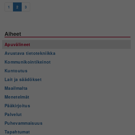
1
2
3
Aiheet
Apuvälineet
Avustava tietotekniikka
Kommunikointikeinot
Kuntoutus
Lait ja säädökset
Maailmalta
Menetelmät
Pääkirjoitus
Palvelut
Puhevammaisuus
Tapahtumat