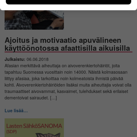
sivuilla liikutaan. Emme kuitenkaan kerää
henkilötietoja kuten nimiä, eikä tietoja voi yhdistää
yksittäiseen käyttäjään.
Voit valita, hyväksytkö näiden evästeiden käytön.
Ajoitus ja motivaatio apuvälineen
käyttöönotossa afaattisilla aikuisilla
Julkaistu:
06.06.2018
Afasian merkittävä aiheuttaja on aivoverenkiertohäiriöt, joita
tapahtuu Suomessa vuosittain noin 14000. Näistä kolmasosaan
liittyy afasiaa, joka tarkoittaa noin kolmeatoista ihmistä päivää
kohti. Aivoverenkiertohäiriöiden lisäksi muita aiheuttajia voivat olla
traumaattiset aivovammat, kasvaimet, tulehdukset sekä erilaiset
dementoivat sairaudet. […]
Lue lisää…