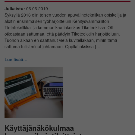
Julkaistu:
06.06.2019
Syksyllä 2016 olin toisen vuoden apuvälinetekniikan opiskelija ja
aloitin ensimmäisen työharjoitteluni Kehitysvammaliiton
Tietotekniikka- ja kommunikaatiokeskus Tikoteekissa. Oli
oikeastaan sattumaa, että päädyin Tikoteekkiin harjoitteluun.
Tuohon aikaan en saattanut vielä kuvitellakaan, mihin tämä
sattuma tulisi minut johtamaan. Oppilaitoksissa […]
Lue lisää…
Käyttäjänäkökulmaa