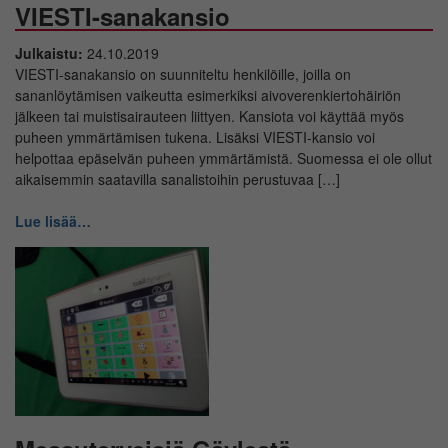
VIESTI-sanakansio
Julkaistu:
24.10.2019
VIESTI-sanakansio on suunniteltu henkilöille, joilla on
sananlöytämisen vaikeutta esimerkiksi aivoverenkiertohäiriön
jälkeen tai muistisairauteen liittyen. Kansiota voi käyttää myös
puheen ymmärtämisen tukena. Lisäksi VIESTI-kansio voi
helpottaa epäselvän puheen ymmärtämistä. Suomessa ei ole ollut
aikaisemmin saatavilla sanalistoihin perustuvaa […]
Lue lisää…