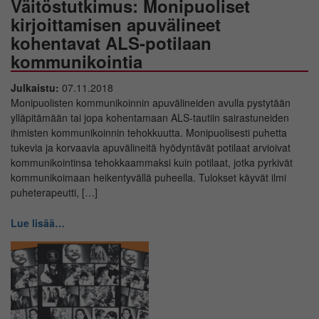
Väitöstutkimus: Monipuoliset
kirjoittamisen apuvälineet
kohentavat ALS-potilaan
kommunikointia
Julkaistu:
07.11.2018
Monipuolisten kommunikoinnin apuvälineiden avulla pystytään
ylläpitämään tai jopa kohentamaan ALS-tautiin sairastuneiden
ihmisten kommunikoinnin tehokkuutta. Monipuolisesti puhetta
tukevia ja korvaavia apuvälineitä hyödyntävät potilaat arvioivat
kommunikointinsa tehokkaammaksi kuin potilaat, jotka pyrkivät
kommunikoimaan heikentyvällä puheella. Tulokset käyvät ilmi
puheterapeutti, […]
Lue lisää…