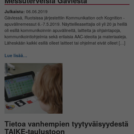
Messuterveisiä Gävlestä
Julkaistu:
06.06.2019
Gävlessä, Ruotsissa järjestettiin Kommunikation och Kognition -
apuvälinemessut 6.-7.5.2019. Näytteilleasettajia oli yli 20 ja heillä
oli esillä kommunikoinnin apuvälineitä, laitteita ja ohjaintapoja,
kommunikointiohjelmia sekä erilaisia AAC-ideoita ja materiaaleja.
Läheskään kaikki esillä olleet laitteet tai ohjelmat eivät olleet […]
Lue lisää…
Tietoa vanhempien tyytyväisyydestä
TAIKE-taulustoon