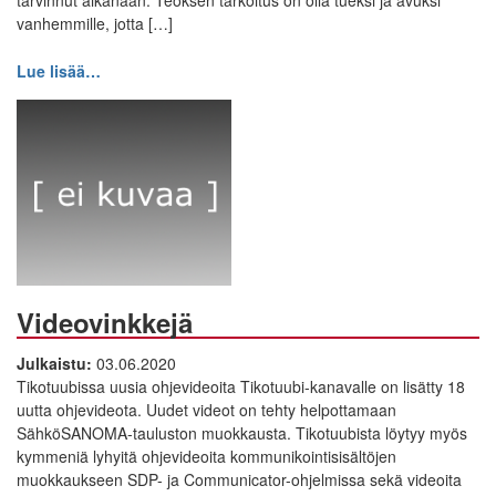
tarvinnut aikanaan. Teoksen tarkoitus on olla tueksi ja avuksi
vanhemmille, jotta […]
Lue lisää…
Videovinkkejä
Julkaistu:
03.06.2020
Tikotuubissa uusia ohjevideoita Tikotuubi-kanavalle on lisätty 18
uutta ohjevideota. Uudet videot on tehty helpottamaan
SähköSANOMA-tauluston muokkausta. Tikotuubista löytyy myös
kymmeniä lyhyitä ohjevideoita kommunikointisisältöjen
muokkaukseen SDP- ja Communicator-ohjelmissa sekä videoita