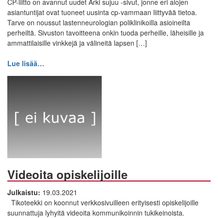
CP-liitto on avannut uudet Arki sujuu -sivut, jonne eri alojen
asiantuntijat ovat tuoneet uusinta cp-vammaan liittyvää tietoa.
Tarve on noussut lastenneurologian poliklinikoilla asioineilta
perheiltä. Sivuston tavoitteena onkin tuoda perheille, läheisille ja
ammattilaisille vinkkejä ja välineitä lapsen […]
Lue lisää…
Videoita opiskelijoille
Julkaistu:
19.03.2021
Tikoteekki on koonnut verkkosivuilleen erityisesti opiskelijoille
suunnattuja lyhyitä videoita kommunikoinnin tukikeinoista.