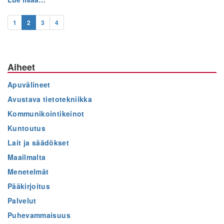
1
2
3
4
Aiheet
Apuvälineet
Avustava tietotekniikka
Kommunikointikeinot
Kuntoutus
Lait ja säädökset
Maailmalta
Menetelmät
Pääkirjoitus
Palvelut
Puhevammaisuus