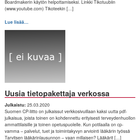
Boardmakerin käytön helpottamiseksi. Linkki Tikotuubiin
(www.youtube.com) Tikoteekin […]
Lue lisää…
Uusia tietopakettaja verkossa
Julkaistu:
25.03.2020
Suomen CP-liitto on julkaissut verkkosivuillaan kaksi uutta pdf-
julkaisua, joista toinen on kohdennettu erityisesti terveydenhuollon
ammattilaisille ja toinen opetuspuolelle. Kun potilaalla on cp-
vamma – palvelut, tuet ja toimintakyvyn arviointi lääkärin työssä
Tarvitsen lääkärinlausunnon – vaan millaisen? Lääkärit […]