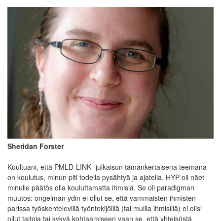
Sheridan Forster
Kuultuani, että PMLD-LINK -julkaisun tämänkertaisena teemana
on koulutus, minun piti todella pysähtyä ja ajatella. HYP oli näet
minulle päätös olla kouluttamatta ihmisiä. Se oli paradigman
muutos: ongelman ydin ei ollut se, että vammaisten ihmisten
parissa työskentelevillä työntekijöillä (tai muilla ihmisillä) ei olisi
ollut taitoja tai kykyä kohtaamiseen vaan se, että yhteisöstä