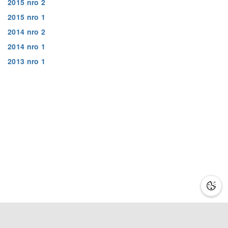
2015 nro 2
2015 nro 1
2014 nro 2
2014 nro 1
2013 nro 1
Lisätietoa
Saavutettavuusseloste