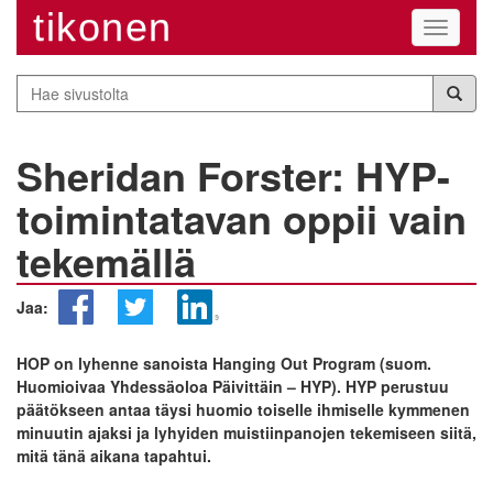
tikonen
Navigaa
Hae
sivustolta
Sheridan Forster: HYP-
toimintatavan oppii vain
tekemällä
Jaa:
HOP on lyhenne sanoista Hanging Out Program (suom.
Huomioivaa Yhdessäoloa Päivittäin – HYP). HYP perustuu
päätökseen antaa täysi huomio toiselle ihmiselle kymmenen
minuutin ajaksi ja lyhyiden muistiinpanojen tekemiseen siitä,
mitä tänä aikana tapahtui.