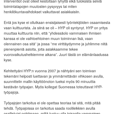
interventiot ovat olleet kestoltaan lyhyitä eikä tuloksista selviä
toimintatapojen muutosten pysyvyys tai miten
henkilökuntavaihdokset vaikuttavat asiakkaisiin.
Entä jos kyse ei ollutkaan ensisijaisesti työntekijöiden osaamisesta
vaan kulttuurista. Ja siinä se oli – HYP oli syntynyt. HYP on yritys
muuttaa kulttuuria niin, että ”yhdessäolo vammaisen ihmisen
kanssa ei ole vaihtoehtoinen muun toiminnan lisä, vaan
olennainen osa sitä” ja jossa ”me virittäydymme ja juhlimme niitä
pienenpieniä asioita, joita asiakkaamme tekee
vuorovaikutushetkiemme aikana”. Juuri tästä on elämänlaadussa
kyse.
Kehitettyäni HYP:n vuonna 2007 ja nähtyäni sen toimivan
tekemäni helposti luettavan ja ymmärrettävän vihkosen avulla,
suunnittelin mallin käyttöönoton tueksi myös 90 minuuttia
kestävän työpajan. Myös kollegat Suomessa toteuttavat HYP-
työpajoja.
Työpajojen tarkoitus ei ole opettaa teoriaa tai sitä, mitä pitää
tehdä. Työpajoissa on tarkoitus saada roolileikkien avulla
osallistujat pohtimaan, miltä tuntuu olla toisaalta vammaisen