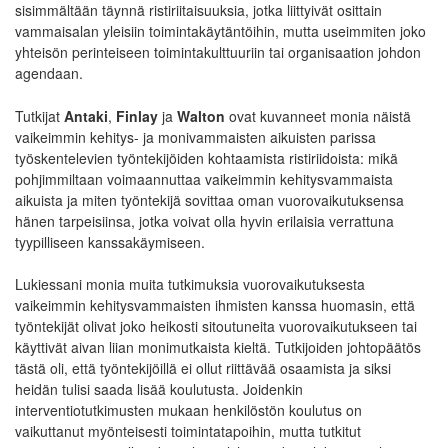
sisimmältään täynnä ristiriitaisuuksia, jotka liittyivät osittain
vammaisalan yleisiin toimintakäytäntöihin, mutta useimmiten joko
yhteisön perinteiseen toimintakulttuuriin tai organisaation johdon
agendaan.
Tutkijat
Antaki
,
Finlay
ja
Walton
ovat kuvanneet monia näistä
vaikeimmin kehitys- ja monivammaisten aikuisten parissa
työskentelevien työntekijöiden kohtaamista ristiriidoista: mikä
pohjimmiltaan voimaannuttaa vaikeimmin kehitysvammaista
aikuista ja miten työntekijä sovittaa oman vuorovaikutuksensa
hänen tarpeisiinsa, jotka voivat olla hyvin erilaisia verrattuna
tyypilliseen kanssakäymiseen.
Lukiessani monia muita tutkimuksia vuorovaikutuksesta
vaikeimmin kehitysvammaisten ihmisten kanssa huomasin, että
työntekijät olivat joko heikosti sitoutuneita vuorovaikutukseen tai
käyttivät aivan liian monimutkaista kieltä. Tutkijoiden johtopäätös
tästä oli, että työntekijöillä ei ollut riittävää osaamista ja siksi
heidän tulisi saada lisää koulutusta. Joidenkin
interventiotutkimusten mukaan henkilöstön koulutus on
vaikuttanut myönteisesti toimintatapoihin, mutta tutkitut