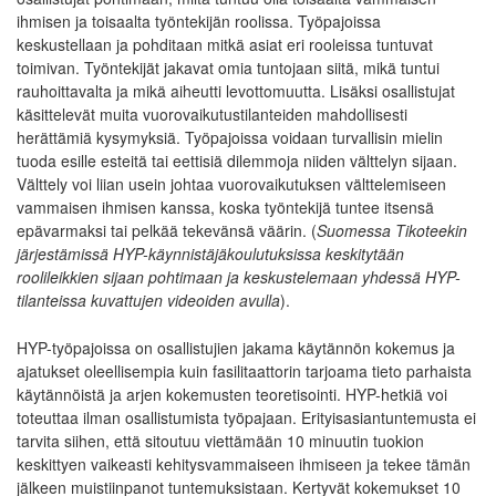
ihmisen ja toisaalta työntekijän roolissa. Työpajoissa
keskustellaan ja pohditaan mitkä asiat eri rooleissa tuntuvat
toimivan. Työntekijät jakavat omia tuntojaan siitä, mikä tuntui
rauhoittavalta ja mikä aiheutti levottomuutta. Lisäksi osallistujat
käsittelevät muita vuorovaikutustilanteiden mahdollisesti
herättämiä kysymyksiä. Työpajoissa voidaan turvallisin mielin
tuoda esille esteitä tai eettisiä dilemmoja niiden välttelyn sijaan.
Välttely voi liian usein johtaa vuorovaikutuksen välttelemiseen
vammaisen ihmisen kanssa, koska työntekijä tuntee itsensä
epävarmaksi tai pelkää tekevänsä väärin. (
Suomessa Tikoteekin
järjestämissä HYP-käynnistäjäkoulutuksissa keskitytään
roolileikkien sijaan pohtimaan ja keskustelemaan yhdessä HYP-
tilanteissa kuvattujen videoiden avulla
).
HYP-työpajoissa on osallistujien jakama käytännön kokemus ja
ajatukset oleellisempia kuin fasilitaattorin tarjoama tieto parhaista
käytännöistä ja arjen kokemusten teoretisointi. HYP-hetkiä voi
toteuttaa ilman osallistumista työpajaan. Erityisasiantuntemusta ei
tarvita siihen, että sitoutuu viettämään 10 minuutin tuokion
keskittyen vaikeasti kehitysvammaiseen ihmiseen ja tekee tämän
jälkeen muistiinpanot tuntemuksistaan. Kertyvät kokemukset 10