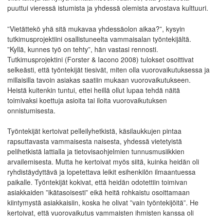
puuttui vieressä istumista ja yhdessä olemista arvostava kulttuuri.
”Vietättekö yhä sitä mukavaa yhdessäolon aikaa?”, kysyin
tutkimusprojektiini osallistuneelta vammaisalan työntekijältä.
”Kyllä, kunnes työ on tehty”, hän vastasi rennosti.
Tutkimusprojektini (Forster & Iacono 2008) tulokset osoittivat
selkeästi, että työntekijät tiesivät, miten olla vuorovaikutuksessa ja
millaisilla tavoin asiakas saatiin mukaan vuorovaikutukseen.
Heistä kuitenkin tuntui, ettei heillä ollut lupaa tehdä näitä
toimivaksi koettuja asioita tai iloita vuorovaikutuksen
onnistumisesta.
Työntekijät kertoivat pelleilyhetkistä, käsilaukkujen pintaa
rapsuttavasta vammaisesta naisesta, yhdessä vietetyistä
pelihetkistä lattialla ja tietovisaohjelmien tunnusmusiikkien
arvailemisesta. Mutta he kertoivat myös siitä, kuinka heidän oli
ryhdistäydyttävä ja lopetettava leikit esihenkilön ilmaantuessa
paikalle. Työntekijät kokivat, että heidän odotettiin toimivan
asiakkaiden ”ikätasoisesti” eikä heitä rohkaistu osoittamaan
kiintymystä asiakkaisiin, koska he olivat ”vain työntekijöitä”. He
kertoivat, että vuorovaikutus vammaisten ihmisten kanssa oli