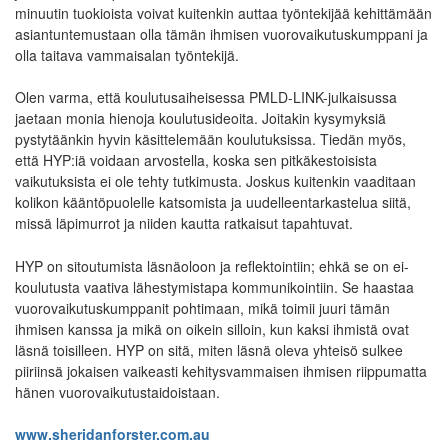
minuutin tuokioista voivat kuitenkin auttaa työntekijää kehittämään
asiantuntemustaan olla tämän ihmisen vuorovaikutuskumppani ja
olla taitava vammaisalan työntekijä.
Olen varma, että koulutusaiheisessa PMLD-LINK-julkaisussa
jaetaan monia hienoja koulutusideoita. Joitakin kysymyksiä
pystytäänkin hyvin käsittelemään koulutuksissa. Tiedän myös,
että HYP:iä voidaan arvostella, koska sen pitkäkestoisista
vaikutuksista ei ole tehty tutkimusta. Joskus kuitenkin vaaditaan
kolikon kääntöpuolelle katsomista ja uudelleentarkastelua siitä,
missä läpimurrot ja niiden kautta ratkaisut tapahtuvat.
HYP on sitoutumista läsnäoloon ja reflektointiin; ehkä se on ei-
koulutusta vaativa lähestymistapa kommunikointiin. Se haastaa
vuorovaikutuskumppanit pohtimaan, mikä toimii juuri tämän
ihmisen kanssa ja mikä on oikein silloin, kun kaksi ihmistä ovat
läsnä toisilleen. HYP on sitä, miten läsnä oleva yhteisö sulkee
piiriinsä jokaisen vaikeasti kehitysvammaisen ihmisen riippumatta
hänen vuorovaikutustaidoistaan.
www.sheridanforster.com.au