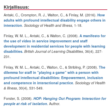
Kirjallisuus:
Antaki, C., Crompton, R. J., Walton, C., & Finlay, M. (2016).
How
adults with profound intellectual disability engage others in
interaction
.
Sociology of Health and Illness,
1-18.
Finlay, W. M. L., Antaki, C., & Walton, C. (2008).
A manifesto for
the use of video in service improvement and staff
development in residential services for people with learning
disabilities.
British Journal of Learning Disabilities
, 36(4), 227-
231.
Finlay, W. M. L., Antaki, C., Walton, C., & Stribling, P. (2008).
The
dilemma for staff in ”playing a game” with a person with
profound intellectual disabilities: Empowerment, inclusion
and competence in interactional practice
.
Sociology of Health
& Illness
, 30(4), 531-549.
Forster, S. (2008).
HOP: Hanging Out Program: Interaction for
people at risk of isolation.
Author.