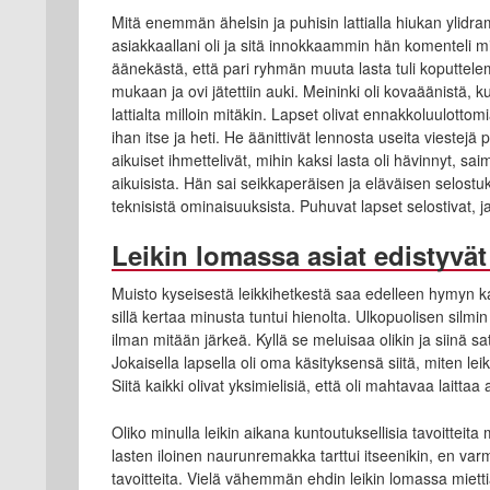
Mitä enemmän ähelsin ja puhisin lattialla hiukan ylidr
asiakkaallani oli ja sitä innokkaammin hän komenteli m
äänekästä, että pari ryhmän muuta lasta tuli koputtelema
mukaan ja ovi jätettiin auki. Meininki oli kovaäänistä, 
lattialta milloin mitäkin. Lapset olivat ennakkoluulottom
ihan itse ja heti. He äänittivät lennosta useita viestej
aikuiset ihmettelivät, mihin kaksi lasta oli hävinnyt
aikuisista. Hän sai seikkaperäisen ja eläväisen selostu
teknisistä ominaisuuksista. Puhuvat lapset selostivat, ja 
Leikin lomassa asiat edistyvät
Muisto kyseisestä leikkihetkestä saa edelleen hymyn kas
sillä kertaa minusta tuntui hienolta. Ulkopuolisen silmi
ilman mitään järkeä. Kyllä se meluisaa olikin ja siinä satt
Jokaisella lapsella oli oma käsityksensä siitä, miten leik
Siitä kaikki olivat yksimielisiä, että oli mahtavaa laitta
Oliko minulla leikin aikana kuntoutuksellisia tavoitteita
lasten iloinen naurunremakka tarttui itseenikin, en va
tavoitteita. Vielä vähemmän ehdin leikin lomassa miett