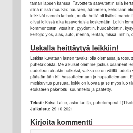
tämän lapsen kanssa. Tavoitteita saavutettiin sillä kerta
siinä missä muutkin: nauraen, äännellen, kehollaan ele
leikkivät samoin keinoin, mutta heillä oli lisäksi mahdoll
olivat leikissä aika tasavertaisia keskenään. Leikin lomas
kommentoitiin, vitsailtiin, pyydettiin, huudahdettiin, kysy
kertoja: ylös, alas, auto, mennä, lentää, missä, mihin, o
Uskalla heittäytyä leikkiin!
Leikkiä kuvataan lasten tavaksi olla olemassa ja toteutta
puhetaidoista. Me aikuiset olemme joskus osanneet leik
uudelleen ainakin hetkeksi, vaikka se on välillä todell
päästämään irti, hassuttelemaan ja hupsuttelemaan. Ei
mielikuvitus pursuaa, leikki on luovaa ja se myös luo t
etukäteen paketoitu, suunniteltu ja päätetty.
Teksti:
Kaisa Laine, asiantuntija, puheterapeutti (Tikot
Julkaistu:
29.10.2021
Kirjoita kommentti