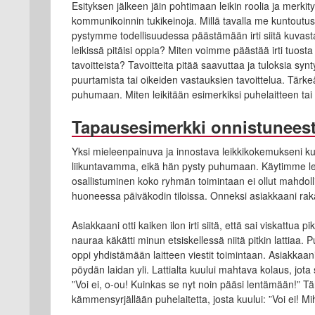
Esityksen jälkeen jäin pohtimaan leikin roolia ja merkit
kommunikoinnin tukikeinoja. Millä tavalla me kuntoutus
pystymme todellisuudessa päästämään irti siitä kuvasta,
leikissä pitäisi oppia? Miten voimme päästää irti tuost
tavoitteista? Tavoitteita pitää saavuttaa ja tuloksia synt
puurtamista tai oikeiden vastauksien tavoittelua. Tärkeä
puhumaan. Miten leikitään esimerkiksi puhelaitteen tai
Tapausesimerkki onnistuneest
Yksi mieleenpainuva ja innostava leikkikokemukseni ku
liikuntavamma, eikä hän pysty puhumaan. Käytimme leik
osallistuminen koko ryhmän toimintaan ei ollut mahdoll
huoneessa päiväkodin tiloissa. Onneksi asiakkaani ra
Asiakkaani otti kaiken ilon irti siitä, että sai viskattua
nauraa käkätti minun etsiskellessä niitä pitkin lattiaa.
oppi yhdistämään laitteen viestit toimintaan. Asiakkaani
pöydän laidan yli. Lattialta kuului mahtava kolaus, jot
”Voi ei, o-ou! Kuinkas se nyt noin pääsi lentämään!” T
kämmensyrjällään puhelaitetta, josta kuului: ”Voi ei! M