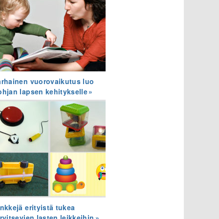
arhainen vuorovaikutus luo
ohjan lapsen kehitykselle
nkkejä erityistä tukea
rvitsevien lasten leikkeihin