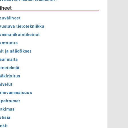
iheet
puvälineet
vustava tietotekniikka
ommunikointikeinot
untoutus
ait ja säädökset
aailmalta
enetelmät
ääkirjoitus
alvelut
uhevammaisuus
apahtumat
utkimus
utisia
nkit