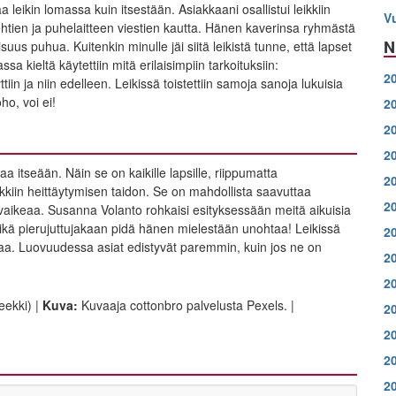
a leikin lomassa kuin itsestään. Asiakkaani osallistui leikkiin
V
htien ja puhelaitteen viestien kautta. Hänen kaverinsa ryhmästä
N
isuus puhua. Kuitenkin minulle jäi siitä leikistä tunne, että lapset
sa kieltä käytettiin mitä erilaisimpiin tarkoituksiin:
2
ttiin ja niin edelleen. Leikissä toistettiin samoja sanoja lukuisia
ho, voi ei!
2
2
2
a itseään. Näin se on kaikille lapsille, riippumatta
2
kiin heittäytymisen taidon. Se on mahdollista saavuttaa
2
a vaikeaa. Susanna Volanto rohkaisi esityksessään meitä aikuisia
kä pierujuttujakaan pidä hänen mielestään unohtaa! Leikissä
2
ilaa. Luovuudessa asiat edistyvät paremmin, kuin jos ne on
2
2
eekki) |
Kuva:
Kuvaaja cottonbro palvelusta Pexels. |
2
2
2
2