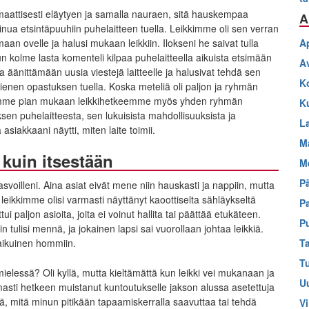
amaattisesti eläytyen ja samalla nauraen, sitä hauskempaa
A
inua etsintäpuuhiin puhelaitteen tuella. Leikkimme oli sen verran
an ovelle ja halusi mukaan leikkiin. Ilokseni he saivat tulla
A
kun kolme lasta komenteli kilpaa puhelaitteella aikuista etsimään
A
ia äänittämään uusia viestejä laitteelle ja halusivat tehdä sen
K
ä pienen opastuksen tuella. Koska meteliä oli paljon ja ryhmän
, saimme pian mukaan leikkihetkeemme myös yhden ryhmän
K
ksen puhelaitteesta, sen lukuisista mahdollisuuksista ja
L
asiakkaani näytti, miten laite toimii.
M
 kuin itsestään
M
P
voilleni. Aina asiat eivät mene niin hauskasti ja nappiin, mutta
n leikkimme olisi varmasti näyttänyt kaoottiselta sähläykseltä
P
ui paljon asioita, joita ei voinut hallita tai päättää etukäteen.
P
in tulisi mennä, ja jokainen lapsi sai vuorollaan johtaa leikkiä.
T
a aikuinen hommiin.
T
 mielessä? Oli kyllä, mutta kieltämättä kun leikki vei mukanaan ja
U
rmasti hetkeen muistanut kuntoutukselle jakson alussa asetettuja
iä, mitä minun pitikään tapaamiskerralla saavuttaa tai tehdä
Vi