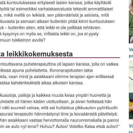
ystä kuntoutuksessa erityisesti lasten kanssa, jotka käyttävät
työtä tai esimerkiksi varhaiskasvatusta tekevät ammattilaiset
 mikä meillä on leikistä, sen päämääristä ja asioista, mitä
a kuvasta ja samaan aikaan kuitenkin pitää kiinni kuntoutuksen
yä – kuitenkin siten, että leikki ei ole pelkkää tehtävien
 kysymys on myös se, millaista leikki on, jos ei pysty
 muun tukikeinon avulla?
V
a leikkikokemuksesta
p
ntouttavana puheterapeuttina oli lapsen kanssa, jolla on vaikea
issä apuna puhelaitetta. Koronarajoitusten takia
ista, vaan minä ja asiakkaani olimme terapian ajan erillisessä
kastaa kahdenkeskistä aikaa aikuisen kanssa.
 pikkuautoja, palloja ja kaikkea muuta kivaa ympäri huonetta ja
 Puhelaite oli hänen käden ulottuvillaan, ja aivan hetkessä hän
 näki suuresti vaivaa, että sai huitaistua pikkuauton pyörätuolin
a seurasi terapeutin hämmästynyt ilme ja kovaäänistä päivittelyä:
ähän asiakkaani vastasi hervottomalla naurunremakalla ja painoi
Vi
ihin se auto nyt lensi? Huhuu? Autoo! Voisitko Kaisa etsiä auton!”
ta