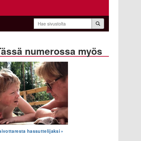
Hae
sivustolta
Tässä numerossa myös
aivottaresta hassuttelijaksi