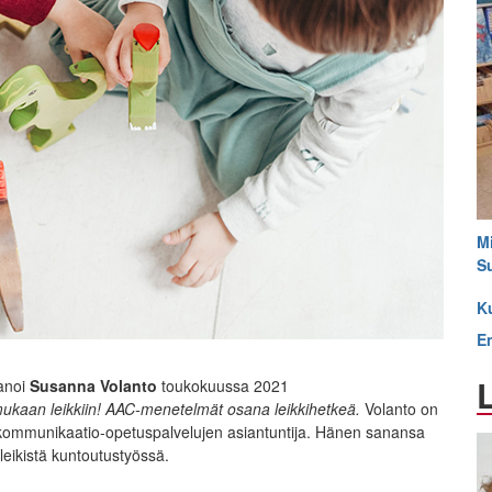
Mi
S
Ku
E
sanoi
Susanna Volanto
toukokuussa 2021
mukaan leikkiin! AAC-menetelmät osana leikkihetkeä.
Volanto on
 kommunikaatio-opetuspalvelujen asiantuntija. Hänen sanansa
leikistä kuntoutustyössä.