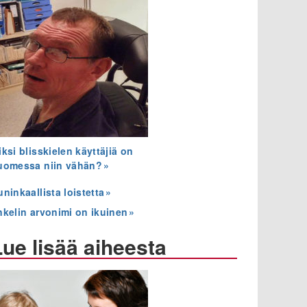
ksi blisskielen käyttäjiä on
uomessa niin vähän?
ninkaallista loistetta
nkelin arvonimi on ikuinen
Lue lisää aiheesta