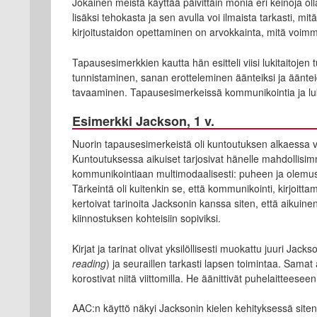
Jokainen meistä käyttää päivittäin monia eri keinoja o
lisäksi tehokasta ja sen avulla voi ilmaista tarkasti, 
kirjoitustaidon opettaminen on arvokkainta, mitä voi
Tapausesimerkkien kautta hän esitteli viisi lukitaitoj
tunnistaminen, sanan erotteleminen äänteiksi ja äänt
tavaaminen. Tapausesimerkeissä kommunikointia ja luk
Esimerkki Jackson, 1 v.
Nuorin tapausesimerkeistä oli kuntoutuksen alkaessa va
Kuntoutuksessa aikuiset tarjosivat hänelle mahdollisi
kommunikointiaan multimodaalisesti: puheen ja olemuskiel
Tärkeintä oli kuitenkin se, että kommunikointi, kirjoittam
kertoivat tarinoita Jacksonin kanssa siten, että aiku
kiinnostuksen kohteisiin sopiviksi.
Kirjat ja tarinat olivat yksilöllisesti muokattu juuri Jacks
reading
) ja seuraillen tarkasti lapsen toimintaa. Samat a
korostivat niitä viittomilla. He äänittivät puhelaitteeseen
AAC:n käyttö näkyi Jacksonin kielen kehityksessä site