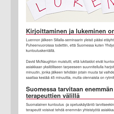
Kirjoittaminen ja lukeminen 
Luennon jälkeen Sillalla-seminaarin yleisö pääsi etä
Puheenvuoroissa todettiin, että Suomessa kuten Yhdysva
kuntoutuskentällä.
David McNaughton muistutti, että lukitaidot eivät kuntou
asiakkaan yksilölliseen tarpeeseen suunnitellulla harjo
minuutin, jonka jälkeen tehdään jotain muuta tai vaih
saattaa kestää 45 minuuttia, mutta olennaista on rytm
Suomessa tarvitaan enemmän y
terapeuttien välillä
Suomalainen kuntoutus -ja opetuskäytäntö tarvitseekin l
terapeutit voisivat tehdä enemmän yhteistyötä asiakka