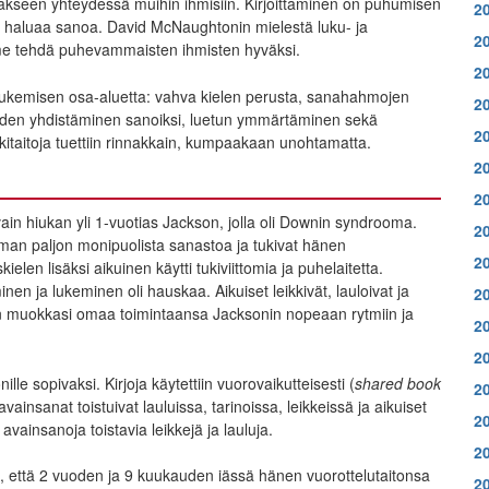
llakseen yhteydessä muihin ihmisiin. Kirjoittaminen on puhumisen
2
mitä haluaa sanoa. David McNaughtonin mielestä luku- ja
2
mme tehdä puhevammaisten ihmisten hyväksi.
2
en tukemisen osa-aluetta: vahva kielen perusta, sanahahmojen
2
eiden yhdistäminen sanoiksi, luetun ymmärtäminen sekä
2
itaitoja tuettiin rinnakkain, kumpaakaan unohtamatta.
2
2
in hiukan yli 1-vuotias Jackson, jolla oli Downin syndrooma.
2
mman paljon monipuolista sanastoa ja tukivat hänen
2
en lisäksi aikuinen käytti tukiviittomia ja puhelaitetta.
inen ja lukeminen oli hauskaa. Aikuiset leikkivät, lauloivat ja
2
inen muokkasi omaa toimintaansa Jacksonin nopeaan rytmiin ja
2
2
onille sopivaksi. Kirjoja käytettiin vuorovaikutteisesti (
shared book
2
vainsanat toistuivat lauluissa, tarinoissa, leikkeissä ja aikuiset
2
 avainsanoja toistavia leikkejä ja lauluja.
2
n, että 2 vuoden ja 9 kuukauden iässä hänen vuorottelutaitonsa
2