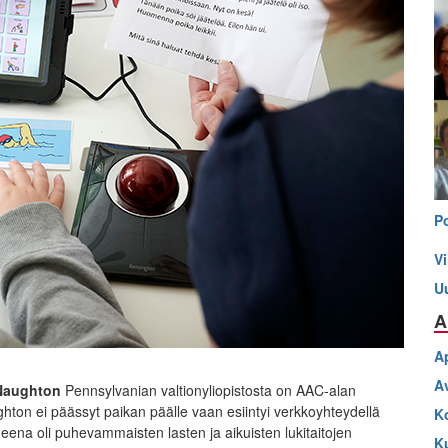
P
V
U
A
A
A
Naughton
Pennsylvanian valtionyliopistosta on AAC-alan
hton ei päässyt paikan päälle vaan esiintyi verkkoyhteydellä
K
ena oli puhevammaisten lasten ja aikuisten lukitaitojen
K