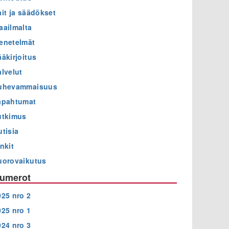
ait ja säädökset
aailmalta
enetelmät
ääkirjoitus
alvelut
uhevammaisuus
apahtumat
utkimus
utisia
nkit
uorovaikutus
umerot
025 nro 2
025 nro 1
024 nro 3