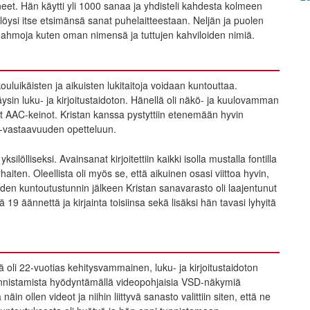
uneet. Hän käytti yli 1000 sanaa ja yhdisteli kahdesta kolmeen
öysi itse etsimänsä sanat puhelaitteestaan. Neljän ja puolen
nahahmoja kuten oman nimensä ja tuttujen kahviloiden nimiä.
uluikäisten ja aikuisten lukitaitoja voidaan kuntouttaa.
ysin luku- ja kirjoitustaidoton. Hänellä oli näkö- ja kuulovamman
t AAC-keinot. Kristan kanssa pystyttiin etenemään hyvin
 -vastaavuuden opetteluun.
ilölliseksi. Avainsanat kirjoitettiin kaikki isolla mustalla fontilla
parhaiten. Oleellista oli myös se, että aikuinen osasi viittoa hyvin,
iden kuntoutustunnin jälkeen Kristan sanavarasto oli laajentunut
 19 äännettä ja kirjainta toisiinsa sekä lisäksi hän tavasi lyhyitä
oli 22-vuotias kehitysvammainen, luku- ja kirjoitustaidoton
unnistamista hyödyntämällä videopohjaisia VSD-näkymiä
näin ollen videot ja niihin liittyvä sanasto valittiin siten, että ne