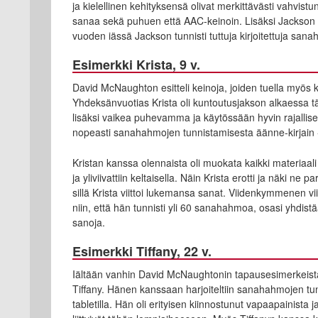
ja kielellinen kehityksensä olivat merkittävästi vahvist
sanaa sekä puhuen että AAC-keinoin. Lisäksi Jackson l
vuoden iässä Jackson tunnisti tuttuja kirjoitettuja sa
Esimerkki Krista, 9 v.
David McNaughton esitteli keinoja, joiden tuella myös ko
Yhdeksänvuotias Krista oli kuntoutusjakson alkaessa tä
lisäksi vaikea puhevamma ja käytössään hyvin rajallise
nopeasti sanahahmojen tunnistamisesta äänne-kirjain
Kristan kanssa olennaista oli muokata kaikki materiaali yks
ja yliviivattiin keltaisella. Näin Krista erotti ja näki ne 
sillä Krista viittoi lukemansa sanat. Viidenkymmenen vi
niin, että hän tunnisti yli 60 sanahahmoa, osasi yhdistää
sanoja.
Esimerkki Tiffany, 22 v.
Iältään vanhin David McNaughtonin tapausesimerkeistä 
Tiffany. Hänen kanssaan harjoiteltiin sanahahmojen t
tabletilla. Hän oli erityisen kiinnostunut vapaapainista ja 