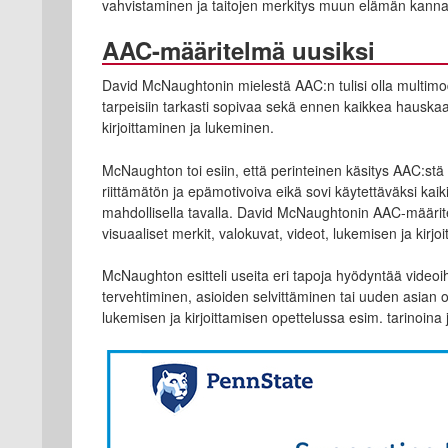
vahvistaminen ja taitojen merkitys muun elämän kanna
AAC-määritelmä uusiksi
David McNaughtonin mielestä AAC:n tulisi olla multimoda
tarpeisiin tarkasti sopivaa sekä ennen kaikkea hausk
kirjoittaminen ja lukeminen.
McNaughton toi esiin, että perinteinen käsitys AAC:s
riittämätön ja epämotivoiva eikä sovi käytettäväksi kaik
mahdollisella tavalla. David McNaughtonin AAC-määrit
visuaaliset merkit, valokuvat, videot, lukemisen ja kirjo
McNaughton esitteli useita eri tapoja hyödyntää videoi
tervehtiminen, asioiden selvittäminen tai uuden asian
lukemisen ja kirjoittamisen opettelussa esim. tarinoina j