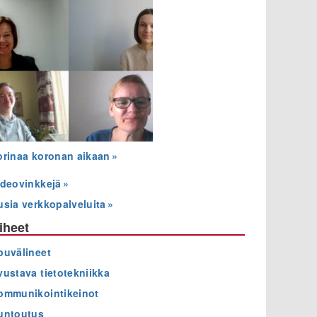
orinaa koronan aikaan
ideovinkkejä
usia verkkopalveluita
iheet
puvälineet
vustava tietotekniikka
ommunikointikeinot
untoutus