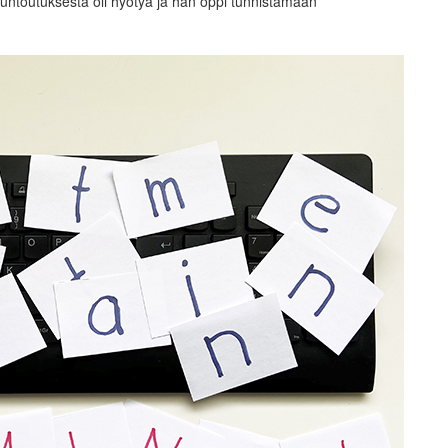
kuntoutuksesta oli hyötyä ja hän oppi tunnistamaan