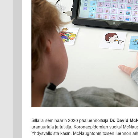
Sillalla-seminaarin 2020 pääluennoitsija
Dr. David Mc
uranuurtaja ja tutkija. Koronaepidemian vuoksi McNaug
Yhdysvalloista käsin. McNaughtonin toisen luennon aihe