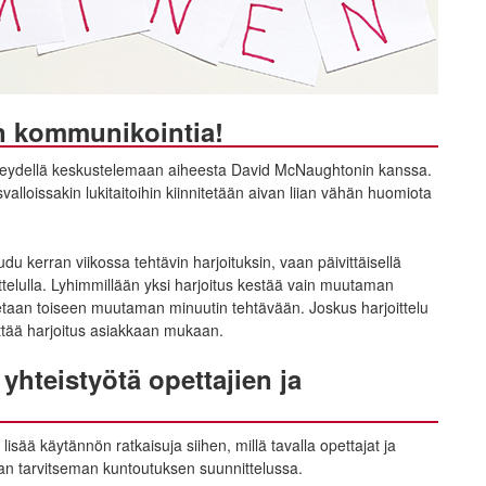
on kommunikointia!
yhteydellä keskustelemaan aiheesta David McNaughtonin kanssa.
lloissakin lukitaitoihin kiinnitetään aivan liian vähän huomiota
du kerran viikossa tehtävin harjoituksin, vaan päivittäisellä
ittelulla. Lyhimmillään yksi harjoitus kestää vain muutaman
detaan toiseen muutaman minuutin tehtävään. Joskus harjoittelu
ittää harjoitus asiakkaan mukaan.
hteistyötä opettajien ja
isää käytännön ratkaisuja siihen, millä tavalla opettajat ja
an tarvitseman kuntoutuksen suunnittelussa.