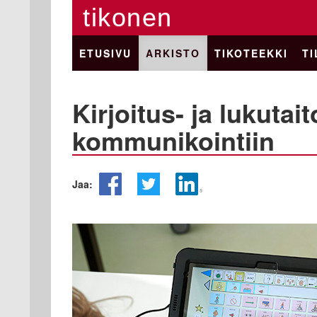
tikonen
ETUSIVU
ARKISTO
TIKOTEEKKI
TI
Kirjoitus- ja lukutai
kommunikointiin
Jaa: