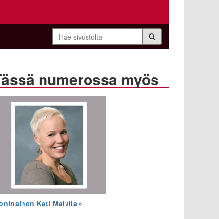
Hae
sivustolta
Tässä numerossa myös
oninainen Kati Malvila