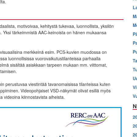
lta.
L
M
M
alista, motivoivaa, kehitystä tukevaa, luonnollista, yksilön
aa. Yksi tärkeimmistä AAC-keinoista on hänen mukaansa
P
P
P
tä visuaalisina merkkeinä esim. PCS-kuvien muodossa on
issa luonnollisissa vuorovaikutustilanteissa parhaalla
T
elmä sisältää asiakkaan tarpeen mukaan mm. viittomat,
T
ittamisen.
U
hin perustuvaa viestintää tavanomaisissa tilanteissa kuten
Vi
 oppiminen. Videopohjaiset VSD-näkymät olivat esillä myös
V
a videoina kiinnostavista aiheista.
N
2
2
2