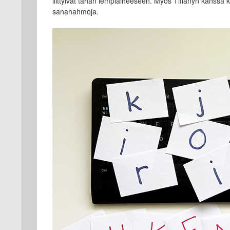
liittyivät tähän lempiaiheeseen. Myös Tiffanyn kanssa 
sanahahmoja.