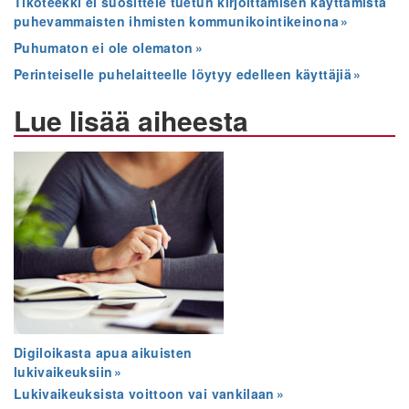
Tikoteekki ei suosittele tuetun kirjoittamisen käyttämistä
puhevammaisten ihmisten kommunikointikeinona
Puhumaton ei ole olematon
Perinteiselle puhelaitteelle löytyy edelleen käyttäjiä
Lue lisää aiheesta
Digiloikasta apua aikuisten
lukivaikeuksiin
Lukivaikeuksista voittoon vai vankilaan