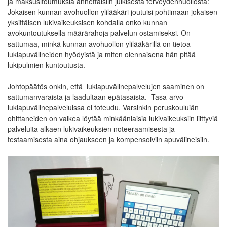
ja maksusitoumuksia annettaisiin julkisesta terveydenhuollosta:
Jokaisen kunnan avohuollon ylilääkäri joutuisi pohtimaan jokaisen
yksittäisen lukivaikeuksisen kohdalla onko kunnan
avokuntoutuksella määrärahoja palvelun ostamiseksi. On
sattumaa, minkä kunnan avohuollon ylilääkärillä on tietoa
lukiapuvälineiden hyödyistä ja miten olennaisena hän pitää
lukipulmien kuntoutusta.
Johtopäätös onkin, että lukiapuvälinepalvelujen saaminen on
sattumanvaraista ja laadultaan epätasaista. Tasa-arvo
lukiapuvälinepalveluissa ei toteudu. Varsinkin peruskouluiän
ohittaneiden on vaikea löytää minkäänlaisia lukivaikeuksiin liittyviä
palveluita alkaen lukivaikeuksien noteeraamisesta ja
testaamisesta aina ohjaukseen ja kompensoiviin apuvälineisiin.