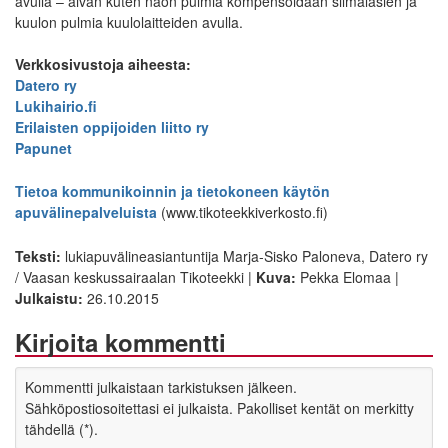
avulla – aivan kuten näön pulmia kompensoidaan silmälasien ja
kuulon pulmia kuulolaitteiden avulla.
Verkkosivustoja aiheesta:
Datero ry
Lukihairio.fi
Erilaisten oppijoiden liitto ry
Papunet
Tietoa kommunikoinnin ja tietokoneen käytön
apuvälinepalveluista
(www.tikoteekkiverkosto.fi)
Teksti:
lukiapuvälineasiantuntija Marja-Sisko Paloneva, Datero ry
/ Vaasan keskussairaalan Tikoteekki |
Kuva:
Pekka Elomaa |
Julkaistu:
26.10.2015
Kirjoita kommentti
Kommentti julkaistaan tarkistuksen jälkeen.
Sähköpostiosoitettasi ei julkaista. Pakolliset kentät on merkitty
tähdellä (*).