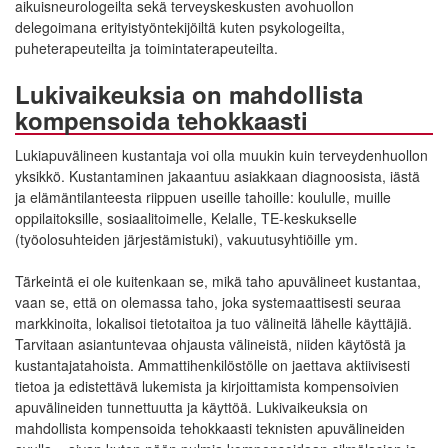
aikuisneurologeilta sekä terveyskeskusten avohuollon
delegoimana erityistyöntekijöiltä kuten psykologeilta,
puheterapeuteilta ja toimintaterapeuteilta.
Lukivaikeuksia on mahdollista
kompensoida tehokkaasti
Lukiapuvälineen kustantaja voi olla muukin kuin terveydenhuollon
yksikkö. Kustantaminen jakaantuu asiakkaan diagnoosista, iästä
ja elämäntilanteesta riippuen useille tahoille: koululle, muille
oppilaitoksille, sosiaalitoimelle, Kelalle, TE-keskukselle
(työolosuhteiden järjestämistuki), vakuutusyhtiöille ym.
Tärkeintä ei ole kuitenkaan se, mikä taho apuvälineet kustantaa,
vaan se, että on olemassa taho, joka systemaattisesti seuraa
markkinoita, lokalisoi tietotaitoa ja tuo välineitä lähelle käyttäjiä.
Tarvitaan asiantuntevaa ohjausta välineistä, niiden käytöstä ja
kustantajatahoista. Ammattihenkilöstölle on jaettava aktiivisesti
tietoa ja edistettävä lukemista ja kirjoittamista kompensoivien
apuvälineiden tunnettuutta ja käyttöä. Lukivaikeuksia on
mahdollista kompensoida tehokkaasti teknisten apuvälineiden