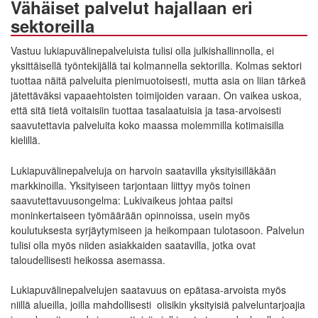
Vähäiset palvelut hajallaan eri
sektoreilla
Vastuu lukiapuvälinepalveluista tulisi olla julkishallinnolla, ei
yksittäisellä työntekijällä tai kolmannella sektorilla. Kolmas sektori
tuottaa näitä palveluita pienimuotoisesti, mutta asia on liian tärkeä
jätettäväksi vapaaehtoisten toimijoiden varaan. On vaikea uskoa,
että sitä tietä voitaisiin tuottaa tasalaatuisia ja tasa-arvoisesti
saavutettavia palveluita koko maassa molemmilla kotimaisilla
kielillä.
Lukiapuvälinepalveluja on harvoin saatavilla yksityisilläkään
markkinoilla. Yksityiseen tarjontaan liittyy myös toinen
saavutettavuusongelma: Lukivaikeus johtaa paitsi
moninkertaiseen työmäärään opinnoissa, usein myös
koulutuksesta syrjäytymiseen ja heikompaan tulotasoon. Palvelun
tulisi olla myös niiden asiakkaiden saatavilla, jotka ovat
taloudellisesti heikossa asemassa.
Lukiapuvälinepalvelujen saatavuus on epätasa-arvoista myös
niillä alueilla, joilla mahdollisesti olisikin yksityisiä palveluntarjoajia