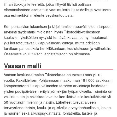
ilman tiukkoja kriteereitä, jotka liittyvät tiiviisti potilaan
elämäntilanteen asettamiin vaatimuksiin lukitaidoille ja ovat usein
osa esimerkiksi mielenterveyskuntoutusta.
Kompensoivien lukemisen ja kirjoittamisen apuvälineiden tarpeen
arviointi täydentäisi mielestäni hyvin Tikoteekki-verkostoon
kuuluvien yksiköiden nykyistä tehtävänkuvaa. Jo nyt muutamat
yksiköt toteuttavat lukiapuvälinearviointeja, mutta edelleen
tarvitaan panostuksia henkilökuntaan, koulutukseen ja välineisiin.
Osaamista koulutuksen järjestämiseen on olemassa.
Vaasan malli
Vaasan keskussairaalan Tikoteekissa on toimittu näin yli 16
vuotta. Kaksikielisen Pohjanmaan maakunnan 181 000 asukkaan
kompensoivien lukiapuvälineiden tarpeen arviointeja hoidetaan
yhden puolipäiväisen erityistyöntekijän työpanoksella. Toiminta on
vakiintunutta ja asiakkaat ovat kaiken ikäisiä alle kouluikäisistä yli
50-vuotiaisiin miehiin ja naisiin. Lähetteet tulevat alueen
terveyskeskuksista, koulu- ja opiskelijaterveydenhuollosta, lasten-
ja nuorten sekä aikuispsykiatriasta, foniatreilta, lasten- ja