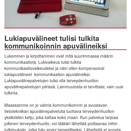
Lukiapuvälineet tulisi tulkita
kommunikoinnin apuvälineiksi
Lukeminen ja kirjoittaminen ovat mitä suurimmassa määrin
kommunikaatiota. Lukivaikeus tulisi tulkita
kommunikaatiovaikeudeksi ja näin ollen kompensoivat
lukiapuvälineet kommunikaation apuvälineiksi.
Lukiapuvälinepalvelujen tulisi olla terveydenhuollon
apuvälinepalvelujen piirissä. Lainmuutosta ei tarvittaisi, vain uusi
tulkinta.
Maassamme on jo valmis kommunikoinnin ja avustavan
tietotekniikan apuvälinepalveluita tuottava terveydenhuollon
yksiköiden ketju, joka kattaa koko maan. Kun palvelua tarjoaa
julkinen terveydenhuolto, voi lääkäri lähettää potilaansa niihin
tutkimuksiin, jotka hän arvioi tarpeelliseksi. Lähetteitä ei anneta