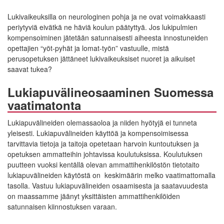
Lukivaikeuksilla on neurologinen pohja ja ne ovat voimakkaasti
periytyviä eivätkä ne häviä koulun päätyttyä. Jos lukipulmien
kompensoiminen jätetään satunnaisesti aiheesta innostuneiden
opettajien “yöt-pyhät ja lomat-työn” vastuulle, mistä
perusopetuksen jättäneet lukivaikeuksiset nuoret ja aikuiset
saavat tukea?
Lukiapuvälineosaaminen Suomessa
vaatimatonta
Lukiapuvälineiden olemassaoloa ja niiden hyötyjä ei tunneta
yleisesti. Lukiapuvälineiden käyttöä ja kompensoimisessa
tarvittavia tietoja ja taitoja opetetaan harvoin kuntoutuksen ja
opetuksen ammatteihin johtavissa koulutuksissa. Koulutuksen
puutteen vuoksi kentällä olevan ammattihenkilöstön tietotaito
lukiapuvälineiden käytöstä on keskimäärin melko vaatimattomalla
tasolla. Vastuu lukiapuvälineiden osaamisesta ja saatavuudesta
on maassamme jäänyt yksittäisten ammattihenkilöiden
satunnaisen kiinnostuksen varaan.