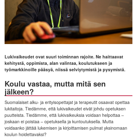
Lukivaikeudet ovat suuri toiminnan rajoite. Ne haittaavat
kehitystä, oppimista, alan valintaa, koulutukseen ja
työmarkkinoille pääsyä, niissä selviytymistä ja pysymistä.
Koulu vastaa, mutta mitä sen
jälkeen?
Suomalaiset alku- ja erityisopettajat ja terapeutit osaavat opettaa
lukitaitoja. Tiedämme, että lukivaikeudet eivät johdu opetuksen
puutteista. Tiedämme, että lukivaikeuksia voidaan helpottaa –
joskaan ei poistaa – opetuksella ja kuntoutuksella. Mutta
voidaanko jättää lukemisen ja kirjoittamisen pulmat yksinomaan
koulun hoidettavaksi?