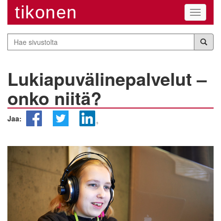
tikonen
Navigaa
Hae
sivustolta
Lukiapuvälinepalvelut –
onko niitä?
Jaa: