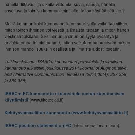
hänellä riittävästi ja oikeita viittomia, kuvia, sanoja, hänelle
soveltuva ja toimiva kommunikointilaite, taitoa käyttää sitä jne.?
Meillä kommunikointikumppaneilla on suuri valta vaikuttaa siihen,
miten toinen ihminen voi viestiä ja ilmaista itseään ja miten hänen
viestinsä tulkitaan. Siksi minun ja sinun on syytä pysähtyä ja
arvioida omaa toimintaamme, miten vaikutamme puhevammaisen
ihmisen mahdollisuuksiin osallistua ja ilmaista aidosti itseään.
Tutkimuskatsaus ISAAC:n kannanoton perusteista ja virallinen
kannanotto julkaistiin joulukuussa 2014 Journal of Augmentative
and Alternative Communication -lehdessä (2014;30(4): 357-358
ja 359-368).
ISAAC:n FC-kannanotto ei suosittele tuetun kirjoittamisen
käyttämistä
(www.tikoteekki.fi)
Kehitysvammaliiton kannanotto (www.kehitysvammaliitto.fi)
ISAAC position statement on FC
(informahealthcare.com)