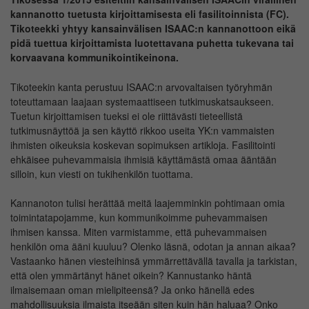
kannanotto tuetusta kirjoittamisesta eli fasilitoinnista (FC).
Tikoteekki yhtyy kansainvälisen ISAAC:n kannanottoon eikä
pidä tuettua kirjoittamista luotettavana puhetta tukevana tai
korvaavana kommunikointikeinona.
Tikoteekin kanta perustuu ISAAC:n arvovaltaisen työryhmän
toteuttamaan laajaan systemaattiseen tutkimuskatsaukseen.
Tuetun kirjoittamisen tueksi ei ole riittävästi tieteellistä
tutkimusnäyttöä ja sen käyttö rikkoo useita YK:n vammaisten
ihmisten oikeuksia koskevan sopimuksen artikloja. Fasilitointi
ehkäisee puhevammaisia ihmisiä käyttämästä omaa ääntään
silloin, kun viesti on tukihenkilön tuottama.
Kannanoton tulisi herättää meitä laajemminkin pohtimaan omia
toimintatapojamme, kun kommunikoimme puhevammaisen
ihmisen kanssa. Miten varmistamme, että puhevammaisen
henkilön oma ääni kuuluu? Olenko läsnä, odotan ja annan aikaa?
Vastaanko hänen viesteihinsä ymmärrettävällä tavalla ja tarkistan,
että olen ymmärtänyt hänet oikein? Kannustanko häntä
ilmaisemaan oman mielipiteensä? Ja onko hänellä edes
mahdollisuuksia ilmaista itseään siten kuin hän haluaa? Onko