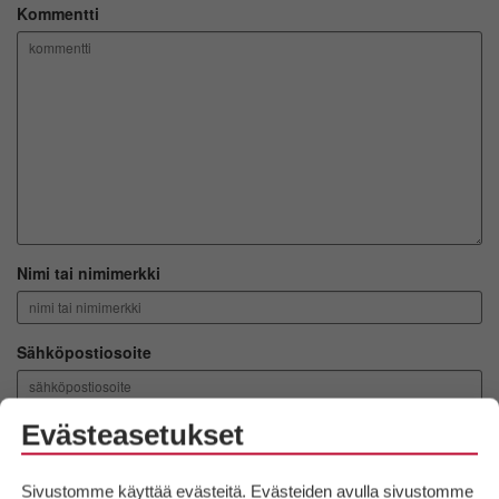
Kommentti
Nimi tai nimimerkki
Sähköpostiosoite
Evästeasetukset
Lähetä kommentti
Sivustomme käyttää evästeitä. Evästeiden avulla sivustomme