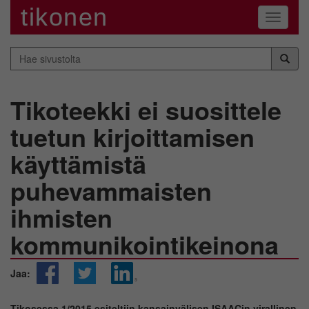
tikonen
Navigaa
Hae
sivustolta
Tikoteekki ei suosittele
tuetun kirjoittamisen
käyttämistä
puhevammaisten
ihmisten
kommunikointikeinona
Jaa:
Tikosessa 1/2015 esiteltiin kansainvälisen ISAACin virallinen