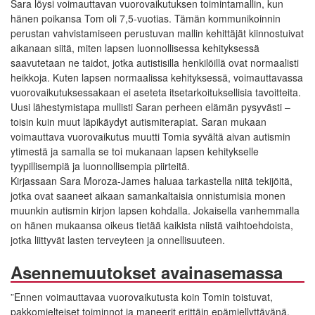
Sara löysi voimauttavan vuorovaikutuksen toimintamallin, kun
hänen poikansa Tom oli 7,5-vuotias. Tämän kommunikoinnin
perustan vahvistamiseen perustuvan mallin kehittäjät kiinnostuivat
aikanaan siitä, miten lapsen luonnollisessa kehityksessä
saavutetaan ne taidot, jotka autistisilla henkilöillä ovat normaalisti
heikkoja. Kuten lapsen normaalissa kehityksessä, voimauttavassa
vuorovaikutuksessakaan ei aseteta itsetarkoituksellisia tavoitteita.
Uusi lähestymistapa mullisti Saran perheen elämän pysyvästi –
toisin kuin muut läpikäydyt autismiterapiat. Saran mukaan
voimauttava vuorovaikutus muutti Tomia syvältä aivan autismin
ytimestä ja samalla se toi mukanaan lapsen kehitykselle
tyypillisempiä ja luonnollisempia piirteitä.
Kirjassaan Sara Moroza-James haluaa tarkastella niitä tekijöitä,
jotka ovat saaneet aikaan samankaltaisia onnistumisia monen
muunkin autismin kirjon lapsen kohdalla. Jokaisella vanhemmalla
on hänen mukaansa oikeus tietää kaikista niistä vaihtoehdoista,
jotka liittyvät lasten terveyteen ja onnellisuuteen.
Asennemuutokset avainasemassa
”Ennen voimauttavaa vuorovaikutusta koin Tomin toistuvat,
pakkomielteiset toiminnot ja maneerit erittäin epämiellyttävänä.