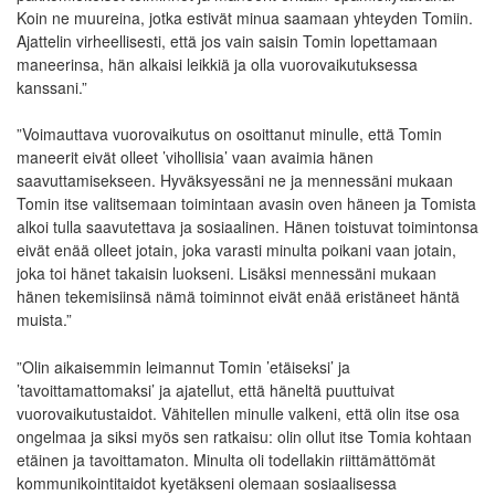
Koin ne muureina, jotka estivät minua saamaan yhteyden Tomiin.
Ajattelin virheellisesti, että jos vain saisin Tomin lopettamaan
maneerinsa, hän alkaisi leikkiä ja olla vuorovaikutuksessa
kanssani.”
”Voimauttava vuorovaikutus on osoittanut minulle, että Tomin
maneerit eivät olleet ’vihollisia’ vaan avaimia hänen
saavuttamisekseen. Hyväksyessäni ne ja mennessäni mukaan
Tomin itse valitsemaan toimintaan avasin oven häneen ja Tomista
alkoi tulla saavutettava ja sosiaalinen. Hänen toistuvat toimintonsa
eivät enää olleet jotain, joka varasti minulta poikani vaan jotain,
joka toi hänet takaisin luokseni. Lisäksi mennessäni mukaan
hänen tekemisiinsä nämä toiminnot eivät enää eristäneet häntä
muista.”
”Olin aikaisemmin leimannut Tomin ’etäiseksi’ ja
’tavoittamattomaksi’ ja ajatellut, että häneltä puuttuivat
vuorovaikutustaidot. Vähitellen minulle valkeni, että olin itse osa
ongelmaa ja siksi myös sen ratkaisu: olin ollut itse Tomia kohtaan
etäinen ja tavoittamaton. Minulta oli todellakin riittämättömät
kommunikointitaidot kyetäkseni olemaan sosiaalisessa