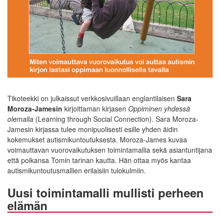
Tikoteekki on julkaissut verkkosivuillaan englantilaisen
Sara
Moroza-Jamesin
kirjoittaman kirjasen
Oppiminen yhdessä
olemalla
(Learning through Social Connection). Sara Moroza-
Jamesin kirjassa tulee monipuolisesti esille yhden äidin
kokemukset autismikuntoutuksesta. Moroza-James kuvaa
voimauttavan vuorovaikutuksen toimintamallia sekä asiantuntijana
että poikansa Tomin tarinan kautta. Hän ottaa myös kantaa
autismikuntoutusmallien erilaisiin tulokulmiin.
Uusi toimintamalli mullisti perheen
elämän