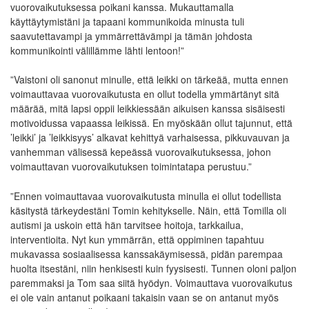
vuorovaikutuksessa poikani kanssa. Mukauttamalla
käyttäytymistäni ja tapaani kommunikoida minusta tuli
saavutettavampi ja ymmärrettävämpi ja tämän johdosta
kommunikointi välillämme lähti lentoon!”
”Vaistoni oli sanonut minulle, että leikki on tärkeää, mutta ennen
voimauttavaa vuorovaikutusta en ollut todella ymmärtänyt sitä
määrää, mitä lapsi oppii leikkiessään aikuisen kanssa sisäisesti
motivoidussa vapaassa leikissä. En myöskään ollut tajunnut, että
’leikki’ ja ’leikkisyys’ alkavat kehittyä varhaisessa, pikkuvauvan ja
vanhemman välisessä kepeässä vuorovaikutuksessa, johon
voimauttavan vuorovaikutuksen toimintatapa perustuu.”
”Ennen voimauttavaa vuorovaikutusta minulla ei ollut todellista
käsitystä tärkeydestäni Tomin kehitykselle. Näin, että Tomilla oli
autismi ja uskoin että hän tarvitsee hoitoja, tarkkailua,
interventioita. Nyt kun ymmärrän, että oppiminen tapahtuu
mukavassa sosiaalisessa kanssakäymisessä, pidän parempaa
huolta itsestäni, niin henkisesti kuin fyysisesti. Tunnen oloni paljon
paremmaksi ja Tom saa siitä hyödyn. Voimauttava vuorovaikutus
ei ole vain antanut poikaani takaisin vaan se on antanut myös