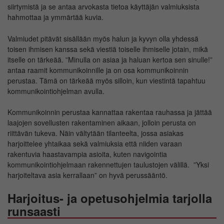
siirtymistä ja se antaa arvokasta tietoa käyttäjän valmiuksista
hahmottaa ja ymmärtää kuvia.
Valmiudet pitävät sisällään myös halun ja kyvyn olla yhdessä
toisen ihmisen kanssa sekä viestiä toiselle ihmiselle jotain, mikä
itselle on tärkeää. ”Minulla on asiaa ja haluan kertoa sen sinulle!”
antaa raamit kommunikoinnille ja on osa kommunikoinnin
perustaa. Tämä on tärkeää myös silloin, kun viestintä tapahtuu
kommunikointiohjelman avulla.
Kommunikoinnin perustaa kannattaa rakentaa rauhassa ja jättää
laajojen sovellusten rakentaminen aikaan, jolloin perusta on
riittävän tukeva. Näin vältytään tilanteelta, jossa asiakas
harjoittelee yhtaikaa sekä valmiuksia että niiden varaan
rakentuvia haastavampia asioita, kuten navigointia
kommunikointiohjelmaan rakennettujen taulustojen välillä. ”Yksi
harjoiteltava asia kerrallaan” on hyvä perussääntö.
Harjoitus- ja opetusohjelmia tarjolla
runsaasti