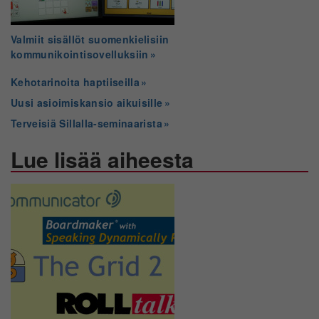
Valmiit sisällöt suomenkielisiin
kommunikointisovelluksiin
Kehotarinoita haptiiseilla
Uusi asioimiskansio aikuisille
Terveisiä Sillalla-seminaarista
Lue lisää aiheesta