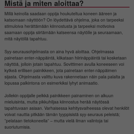
Mistä ja miten aloittaa?
Millä keinolla saadaan oppija houkuteltua koneen ääreen ja
katsomaan näyttöön? On löydettävä ohjelma, joka on tarpeeksi
stimuloiva herättämään kiinnostusta ja tarpeeksi motivoiva
saamaan oppija siirtämään katseensa näytölle ja seuraamaan,
mitä näytöllä tapahtuu.
Syy-seurausohjelmasta on aina hyvä aloittaa. Ohjelmassa
painetaan enter-näppäintä, klikataan hiirinäppäintä tai kosketaan
näyttöä, jolloin jotain tapahtuu. Sovittimen avulla koneeseen voi
kytkeä erillisen painikkeen, jota painetaan enter-näppäimen
sijasta. Ohjelmasta valittu kuva rakennetaan näin pala palalta ja
lopussa palkintona on esimerkiksi lyhyt animaatio.
Jollekin oppijalle pelkkä painikkeen painaminen on alkuun
mieluisinta, mutta pikkuhiljaa kiinnostus herää näytössä
tapahtuvaan asiaan. Varhaisessa kehitysvaiheessa olevat henkilöt
voivat nauttia pitkään tämän tyyppisistä syy-seuraus peleistä;
”pelataan tietokoneella” – mutta vielä ilman valintoja tai
suoriutumisia.