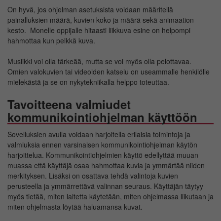
On hyvä, jos ohjelman asetuksista voidaan määritellä
painalluksien määrä, kuvien koko ja määrä sekä animaation
kesto. Monelle oppijalle hitaasti liikkuva esine on helpompi
hahmottaa kun pelkkä kuva.
Musiikki voi olla tärkeää, mutta se voi myös olla pelottavaa.
Omien valokuvien tai videoiden katselu on useammalle henkilölle
mielekästä ja se on nykytekniikalla helppo toteuttaa.
Tavoitteena valmiudet
kommunikointiohjelman käyttöön
Sovelluksien avulla voidaan harjoitella erilaisia toimintoja ja
valmiuksia ennen varsinaisen kommunikointiohjelman käytön
harjoittelua. Kommunikointiohjelmien käyttö edellyttää muuan
muassa että käyttäjä osaa hahmottaa kuvia ja ymmärtää niiden
merkityksen. Lisäksi on osattava tehdä valintoja kuvien
perusteella ja ymmärrettävä valinnan seuraus. Käyttäjän täytyy
myös tietää, miten laitetta käytetään, miten ohjelmassa liikutaan ja
miten ohjelmasta löytää haluamansa kuvat.