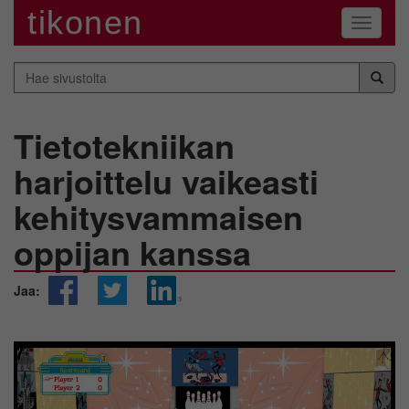
tikonen
Navigaa
Hae
sivustolta
Tietotekniikan
harjoittelu vaikeasti
kehitysvammaisen
oppijan kanssa
Jaa: