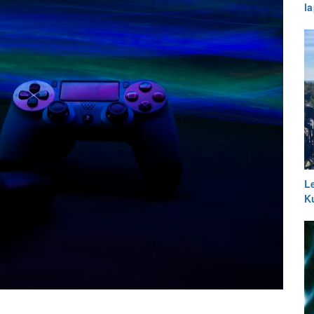
l
L
K