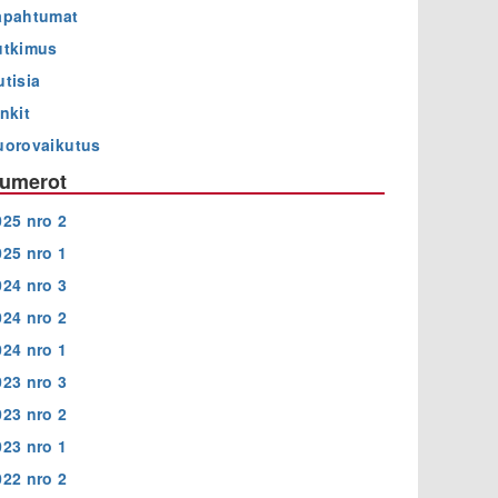
apahtumat
utkimus
utisia
nkit
uorovaikutus
umerot
025 nro 2
025 nro 1
024 nro 3
024 nro 2
024 nro 1
023 nro 3
023 nro 2
023 nro 1
022 nro 2