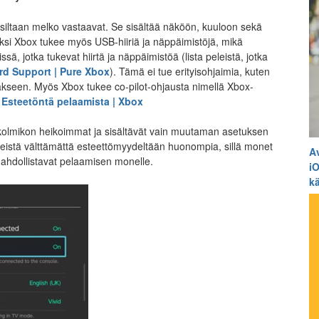
siltaan melko vastaavat. Se sisältää näköön, kuuloon sekä
säksi Xbox tukee myös USB-hiiriä ja näppäimistöjä, mikä
ä, jotka tukevat hiirtä ja näppäimistöä (lista peleistä, jotka
d Support | Pure Xbox
). Tämä ei tue erityisohjaimia, kuten
miakseen. Myös Xbox tukee co-pilot-ohjausta nimellä Xbox-
Esteetöntä pelaamista | Xbox
kolmikon heikoimmat ja sisältävät vain muutaman asetuksen
eleistä välttämättä esteettömyydeltään huonompia, sillä monet
A
mahdollistavat pelaamisen monelle.
i
k