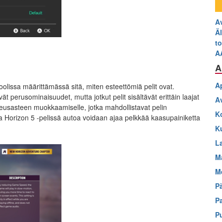
A
Äl
t
A
A
A
lissa määrittämässä sitä, miten esteettömiä pelit ovat.
vät perusominaisuudet, mutta jotkut pelit sisältävät erittäin laajat
A
eusasteen muokkaamiselle, jotka mahdollistavat pelin
K
za Horizon 5 -pelissä autoa voidaan ajaa pelkkää kaasupainiketta
K
L
M
M
P
P
P