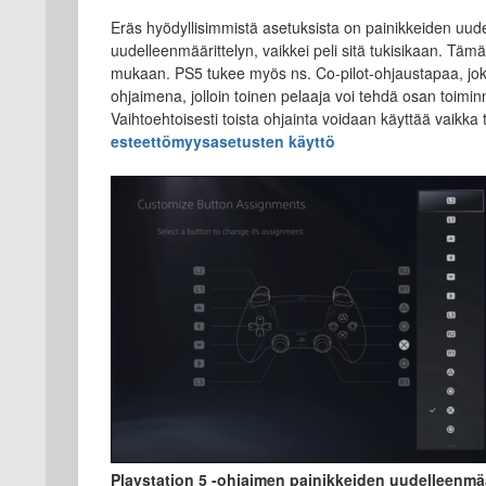
Eräs hyödyllisimmistä asetuksista on painikkeiden uud
uudelleenmäärittelyn, vaikkei peli sitä tukisikaan. Täm
mukaan. PS5 tukee myös ns. Co-pilot-ohjaustapaa, jok
ohjaimena, jolloin toinen pelaaja voi tehdä osan toimi
Vaihtoehtoisesti toista ohjainta voidaan käyttää vaikka to
esteettömyysasetusten käyttö
Playstation 5 -ohjaimen painikkeiden uudelleenmä