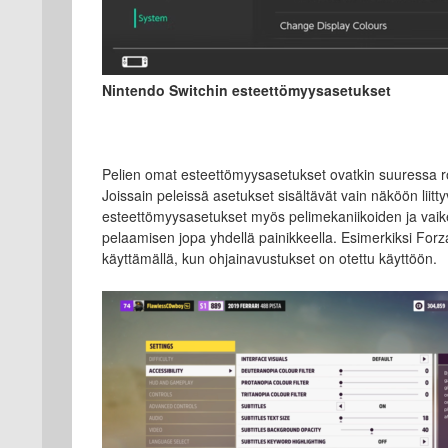
Nintendo Switchin esteettömyysasetukset
Pelien omat esteettömyysasetukset ovatkin suuressa roo
Joissain peleissä asetukset sisältävät vain näköön liitty
esteettömyysasetukset myös pelimekaniikoiden ja vaik
pelaamisen jopa yhdellä painikkeella. Esimerkiksi For
käyttämällä, kun ohjainavustukset on otettu käyttöön.