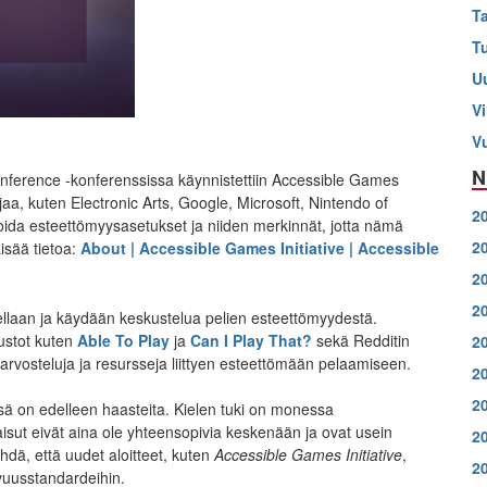
T
T
U
Vi
V
N
ference -konferenssissa käynnistettiin Accessible Games
jaa, kuten Electronic Arts, Google, Microsoft, Nintendo of
2
soida esteettömyysasetukset ja niiden merkinnät, jotta nämä
2
Lisää tietoa:
About | Accessible Games Initiative | Accessible
2
2
stellaan ja käydään keskustelua pelien esteettömyydestä.
ustot kuten
Able To Play
ja
Can I Play That?
sekä Redditin
2
 arvosteluja ja resursseja liittyen esteettömään pelaamiseen.
2
2
sä on edelleen haasteita. Kielen tuki on monessa
kaisut eivät aina ole yhteensopivia keskenään ja ovat usein
2
hdä, että uudet aloitteet, kuten
Accessible Games Initiative
,
2
vuusstandardeihin.