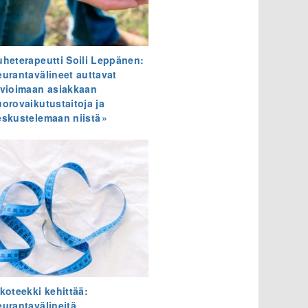
uheterapeutti Soili Leppänen:
eurantavälineet auttavat
rvioimaan asiakkaan
uorovaikutustaitoja ja
eskustelemaan niistä
ikoteekki kehittää:
eurantavälineitä