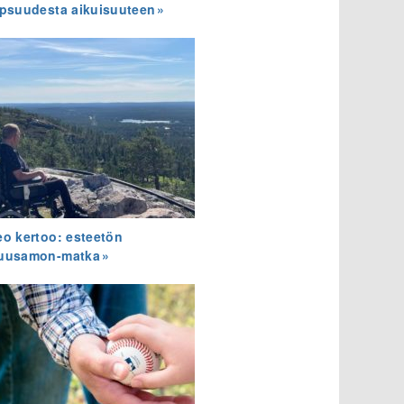
apsuudesta aikuisuuteen
eo kertoo: esteetön
uusamon-matka