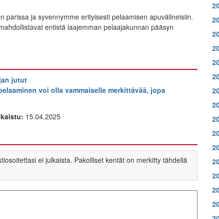
2
arissa ja syvennymme erityisesti pelaamisen apuvälineisiin.
2
ka mahdollistavat entistä laajemman pelaajakunnan pääsyn
2
2
2
2
jan jutut
pelaaminen voi olla vammaiselle merkittävää, jopa
2
2
lkaistu:
15.04.2025
2
2
2
soitettasi ei julkaista. Pakolliset kentät on merkitty tähdellä
2
2
2
2
2