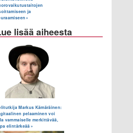
uorovaikutustaitojen
soittamiseen ja
euraamiseen
Lue lisää aiheesta
elitutkija Markus Kämäräinen:
igitaalinen pelaaminen voi
lla vammaiselle merkittävää,
opa elintärkeää