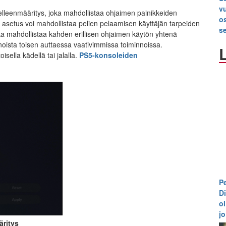
v
elleenmääritys, joka mahdollistaa ohjaimen painikkeiden
o
ä asetus voi mahdollistaa pelien pelaamisen käyttäjän tarpeiden
s
a mahdollistaa kahden erillisen ohjaimen käytön yhtenä
nnoista toisen auttaessa vaativimmissa toiminnoissa.
isella kädellä tai jalalla.
PS5-konsoleiden
P
D
o
j
äritys