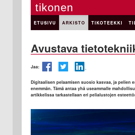
tikonen
ETUSIVU
ARKISTO
TIKOTEEKKI
TI
Avustava tietoteknii
Jaa:
Digitaalisen pelaamisen suosio kasvaa, ja pelien
enemmän. Tämä antaa yhä useammalle mahdollisuud
artikkelissa tarkastellaan eri pelialustojen esteet