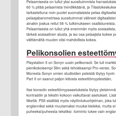
Pelaamisesta on tullut yksi suosituimmista harrastuks
60 % pitää pelaamista trendikkäänä, ja Tilastokesku
tarkasteltuna noin puolet suomalaisista pelaa digitaali
pelaajabarometrissa suosituimmat välineet digitaalisten p
ainakin joskus reilut 58 % tutkimukseen osallistuneista.
Pelaamisesta on tullut yhä enemmän myös sosiaalista, 
tärkeä sosiaalinen alusta, ja iso osa pelaajista kokee 
välttämättä muuten olisi mahdollista kokea.
Pelikonsolien esteettö
Playstation 5 on Sonyn uusin pelikonsoli. Se tuli markki
pienikokoisempi Slim sekä tehokkaampi Pro-versio. S
Monesta Sonyn omien studioiden peleistä löytyy hyvin 
Part II on saanut paljon kiitosta esteettömyydestään,
Itse konsolin esteettömyysasetuksista löytyy yleisimmät
kontrastiin ja tekstin kokoon vaikuttavat asetukset. Li
liikettä. PS5 sisältää myös näytönlukuohjelman, joka lu
englanniksi sekä muutamaksi muuksi kieleksi, mutta ei
puheeksi/puheesta tekstiksi -toiminto tukee vain engla