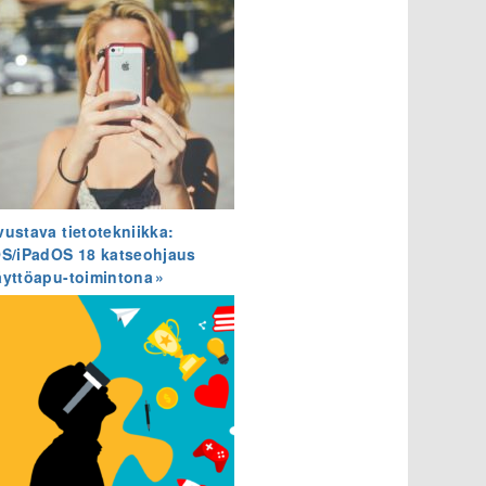
vustava tietotekniikka:
OS/iPadOS 18 katseohjaus
äyttöapu-toimintona