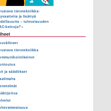
vustava tietotekniikka:
yvaatteita ja lisättyä
odellisuutta – tulevaisuuden
AC-keinoja?
iheet
puvälineet
vustava tietotekniikka
ommunikointikeinot
untoutus
ait ja säädökset
aailmalta
enetelmät
ääkirjoitus
alvelut
uhevammaisuus