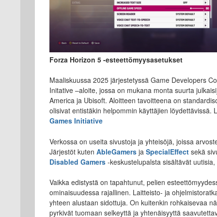
Forza Horizon 5 -esteettömyysasetukset
Maaliskuussa 2025 järjestetyssä Game Developers Con
Initative –aloite, jossa on mukana monta suurta julkaisi
America ja Ubisoft. Aloitteen tavoitteena on standardi
olisivat entistäkin helpommin käyttäjien löydettävissä. 
Games Initiative
Verkossa on useita sivustoja ja yhteisöjä, joissa arvo
Järjestöt kuten
AbleGamers
ja
SpecialEffect
sekä siv
Disabled Gamers
-keskustelupalsta sisältävät uutisia,
Vaikka edistystä on tapahtunut, pelien esteettömyydes
ominaisuudessa rajallinen. Laitteisto- ja ohjelmistorat
yhteen alustaan sidottuja. On kuitenkin rohkaisevaa nä
pyrkivät tuomaan selkeyttä ja yhtenäisyyttä saavutetta