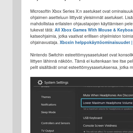
Microsoftin Xbox Series X:n asetukset ovat ominaisuuk
ohjaimen asetteluun liittyvät yleisimmät asetukset. Li
mahdollistaa erilaisten ohjaustapojen käyttämisen peleiss
tukevat tätä:
All Xbox Games With Mouse & Keyboar
katseohjaimia, jotka vaativat erillisen ohjelmiston toi
ohjainavustaja.
Xboxin helppokäyttöominaisuudet | 
Nintendo Switchin esteettömyysasetukset ovat konsoli
liittyen lähinnä näköön. Tämä ei kuitenkaan tee itse p
pelit sisältävät omat esteettömyysasetuksensa, jotka 