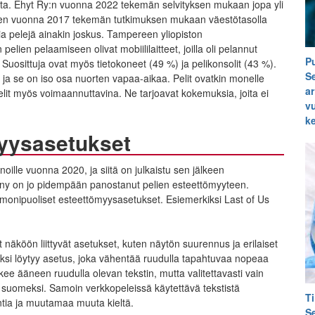
ista. Ehyt Ry:n vuonna 2022 tekemän selvityksen mukaan jopa yli
ksen vuonna 2017 tekemän tutkimuksen mukaan väestötasolla
sia pelejä ainakin joskus. Tampereen yliopiston
elien pelaamiseen olivat mobiililaitteet, joilla oli pelannut
P
 Suosittuja ovat myös tietokoneet (49 %) ja pelikonsolit (43 %).
S
ja se on iso osa nuorten vapaa-aikaa. Pelit ovatkin monelle
a
pelit myös voimaannuttavina. Ne tarjoavat kokemuksia, joita ei
v
k
myysasetukset
noille vuonna 2020, ja siitä on julkaistu sen jälkeen
ony on jo pidempään panostanut pelien esteettömyyteen.
monipuoliset esteettömyysasetukset. Esiemerkiksi Last of Us
 näköön liittyvät asetukset, kuten näytön suurennus ja erilaiset
säksi löytyy asetus, joka vähentää ruudulla tapahtuvaa nopeaa
kee ääneen ruudulla olevan tekstin, mutta valitettavasti vain
 suomeksi. Samoin verkkopeleissä käytettävä tekstistä
T
ntia ja muutamaa muuta kieltä.
S