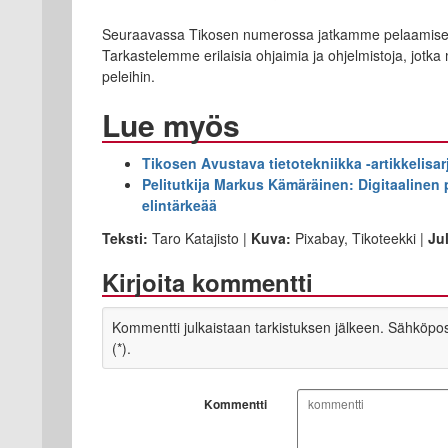
Seuraavassa Tikosen numerossa jatkamme pelaamisen p
Tarkastelemme erilaisia ohjaimia ja ohjelmistoja, jot
peleihin.
Lue myös
Tikosen Avustava tietotekniikka -artikkelisar
Pelitutkija Markus Kämäräinen: Digitaalinen 
elintärkeää
Teksti:
Taro Katajisto |
Kuva:
Pixabay, Tikoteekki |
Ju
Kirjoita kommentti
Kommentti julkaistaan tarkistuksen jälkeen. Sähköpostio
(*).
Kommentti