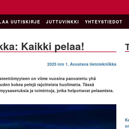
LAA UUTISKIRJE
JUTTUVINKKI
YHTEYSTIEDOT
kka: Kaikki pelaa!
2025 nro 1
,
Avustava tietotekniikka
 esteettömyyteen on viime vuosina panostettu yhä
en kokea pelejä rajoitteista huolimatta. Tässä
tömyysasetuksia ja toimintoja, jotka helpottavat pelaamista.
K
o