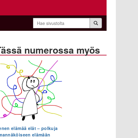
Hae
sivustolta
Tässä numerossa myös
enen elämää elät – polkuja
mannäköiseen elämään