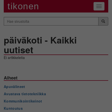
tikonen
Navigaa
Hae
sivustolta
päiväkoti - Kaikki
uutiset
Ei artikkeleita
Aiheet
Apuvälineet
Avustava tietotekniikka
Kommunikointikeinot
Kuntoutus