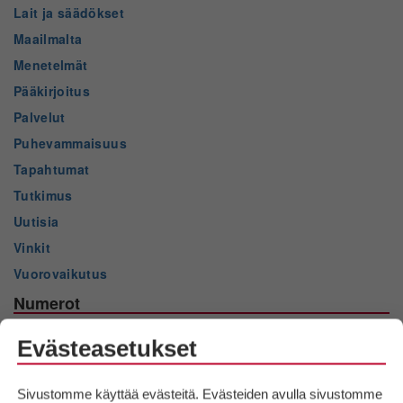
Lait ja säädökset
Maailmalta
Menetelmät
Pääkirjoitus
Palvelut
Puhevammaisuus
Tapahtumat
Tutkimus
Uutisia
Vinkit
Vuorovaikutus
Numerot
2025 nro 2
Evästeasetukset
2025 nro 1
2024 nro 3
Sivustomme käyttää evästeitä. Evästeiden avulla sivustomme