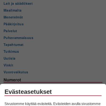
Lait ja säädökset
Maailmalta
Menetelmät
Pääkirjoitus
Palvelut
Puhevammaisuus
Tapahtumat
Tutkimus
Uutisia
Vinkit
Vuorovaikutus
Numerot
2025 nro 2
Evästeasetukset
2025 nro 1
2024 nro 3
Sivustomme käyttää evästeitä. Evästeiden avulla sivustomme