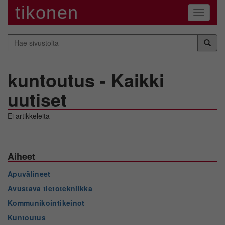
tikonen
Navigaa
Hae
sivustolta
kuntoutus - Kaikki
uutiset
Ei artikkeleita
Aiheet
Apuvälineet
Avustava tietotekniikka
Kommunikointikeinot
Kuntoutus