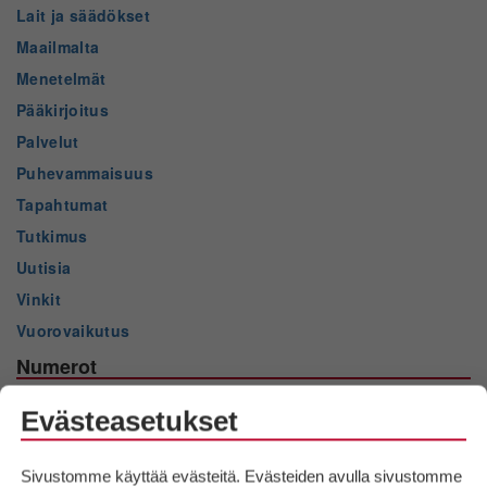
Lait ja säädökset
Maailmalta
Menetelmät
Pääkirjoitus
Palvelut
Puhevammaisuus
Tapahtumat
Tutkimus
Uutisia
Vinkit
Vuorovaikutus
Numerot
2025 nro 2
Evästeasetukset
2025 nro 1
2024 nro 3
Sivustomme käyttää evästeitä. Evästeiden avulla sivustomme