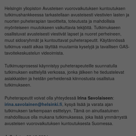
Helsingin yliopiston Avusteisen vuorovaikutuksen kuntoutuksen
tutkimushankkeessa tarkastellaan avusteisesti viestivien lasten ja
nuorten puheterapian tavoitteita, toteutusta ja mahdollisia
myönteiseen muutokseen vaikuttavia tekijöitä. Tutkimukseen
osallistuvat avusteisesti viestivät lapset ja nuoret perheineen,
muut sidosryhmät ja kuntouttavat puheterapeutit. Käytännössä
tutkimus vaatii aikaa täyttää muutamia kyselyjä ja tavallisen GAS-
tavoitekeskustelun videoimista.
Tutkimusprosessi käynnistyy puheterapeuteille suunnatulla
tutkimuksen esittelyllä verkossa, jonka jälkeen he tiedustelevat
asiakkaiden ja heidän perheidensä kiinnostusta osallistua
tutkimukseen.
Puheterapeutit voivat olla yhteydessä
Irina Savolaiseen
:
irina.savolainen@helsinki.fi
, kysyä lisää ja varata ajan
tutkimuksen tarkempaan esittelyyn. Tämä on ainutlaatuinen
mahdollisuus olla mukana tutkimuksessa, joka lisää ymmärrystä
avusteisen vuorovaikutuksen kuntoutuksesta Suomessa.