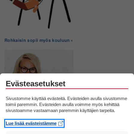
Rohkaisin sopii myös kouluun
Evästeasetukset
Sivustomme käyttää evästeitä. Evästeiden avulla sivustomme
toimii paremmin. Evästeiden avulla voimme myös kehittää
sivustoamme vastaamaan paremmin käyttäjien tarpeita.
Päijät-Hämeen
hyvinvointialueella
Lue lisää evästeistämme
vahvistetaan